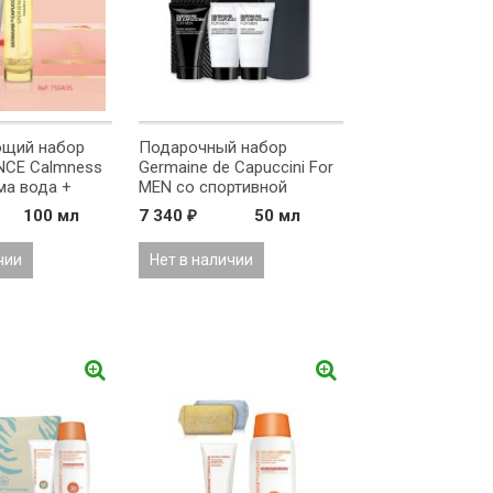
ющий набор
Подарочный набор
NCE Calmness
Germaine de Capuccini For
ма вода +
MEN со спортивной
бутылкой
100 мл
7 340
50 мл
₽
чии
Нет в наличии