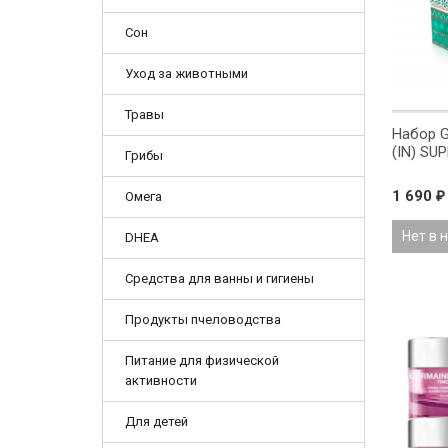
Сон
Уход за животными
Травы
Набор G
(IN) SU
Грибы
1 690
Омега
₽
Нет в 
DHEA
Средства для ванны и гигиены
Продукты пчеловодства
Питание для физической
активности
Для детей