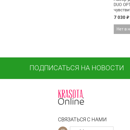
DUO OPT
чувстви
de Capuc
7 030
₽
Нет в 
ПОДПИСАТЬСЯ НА НОВОСТИ
СВЯЗАТЬСЯ С НАМИ