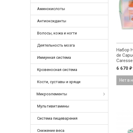
Аминокислоты
Антиоксиданты
Волосы, кожа и ногти
Деятельность мозга
Набор H
de Capuc
Иммунная система
Caresse
6 670
₽
Кровеносная система
Нет в 
Кости, суставы и хрящи
Микроэлементы
Мультивитамины
Система пищеварения
Снижение веса