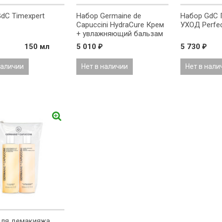
dC Timexpert
Набор Germaine de
Набор GdC 
Capuccini HydraCure Крем
УХОД Perfe
+ увлажняющий бальзам
для губ
150 мл
5 010
5 730
₽
₽
наличии
Нет в наличии
Нет в нали
для демакияжа