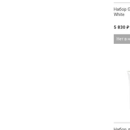
Набор G
White
5 830
₽
Нет в 
Набор 