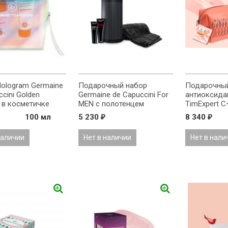
ologram Germaine
Подарочный набор
Подарочный
cini Golden
Germaine de Capuccini For
антиоксида
 в косметичке
MEN с полотенцем
TimExpert C
100 мл
5 230
8 340
₽
₽
наличии
Нет в наличии
Нет в нали