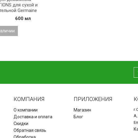
IONS для сухой и
тельной Germaine
cini
600 мл
наличии
КОМПАНИЯ
ПРИЛОЖЕНИЯ
К
г.
О компании
Магазин
А,
Доставка и оплата
Блог
Em
Скидки
К
Обратная связь
Обработка