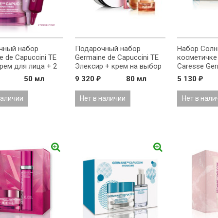
чный набор
Подарочный набор
Набор Солн
e de Capuccini TE
Germaine de Capuccini TE
косметичке
Крем для лица + 2
Элексир + крем на выбор
Caresse Ger
ля глаз)
Capuccini д
50 мл
9 320
80 мл
5 130
₽
₽
наличии
Нет в наличии
Нет в нали