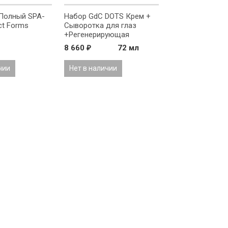
Полный SPA-
Набор GdC DOTS Крем +
ct Forms
Сыворотка для глаз
+Регенерирующая
сыворотка SRNS
8 660
72 мл
₽
чии
Нет в наличии