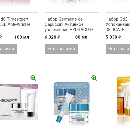
dC Timeexpert
Набор Germaine de
Набор GdC
CEL Anti-Wrinkle
Capuccini Активное
Успокаиваю
увлажнение HYDRACURE
DELICATE
100 мл
6 320
80 мл
5 030
₽
₽
₽
наличии
Нет в наличии
Нет в нали