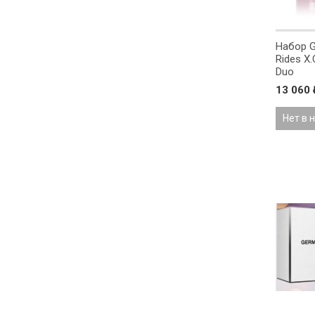
Набор G
Rides X.
Duo
13 060
Нет в 