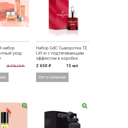
 набор
Набор GdC Сыворотка TE
нтный уход
Lift in с подтягивающим
+
эффектом в коробке
2 650
15 мл
8 476,19
₽
₽
чии
Нет в наличии