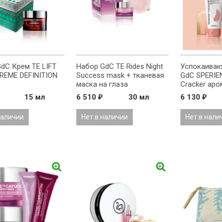
dC Крем TE LIFT
Набор GdC TE Rides Night
Успокаива
PREME DEFINITION
Success mask + тканевая
GdC SPERIE
маска на глаза
Cracker аро
маска
15 мл
6 510
30 мл
6 130
₽
₽
наличии
Нет в наличии
Нет в нали