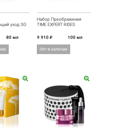
Набор Преображения
щий уход SO
TIME EXPERT RIDES
80 мл
9 910
100 мл
₽
чии
Нет в наличии