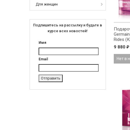
Для женщин
Подпишитесь на рассылку и будьте в
Подаро
курсе всех новостей!
Germain
Rides (
Имя
крема д
9 880
₽
Нет в 
Email