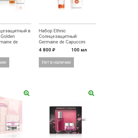
цезащитный в
Набор Ethnic
 Golden
Солнцезащитный
maine de
Germaine de Capuccini
ля лица
4 800
100 мл
₽
чии
Нет в наличии