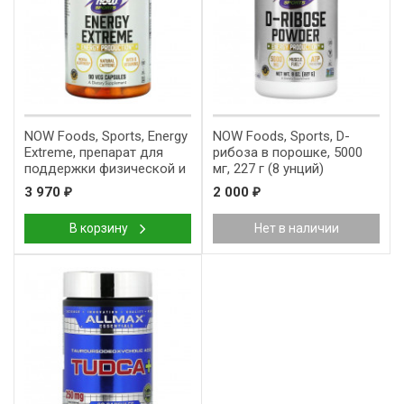
NOW Foods, Sports, Energy
NOW Foods, Sports, D-
Extreme, препарат для
рибоза в порошке, 5000
поддержки физической и
мг, 227 г (8 унций)
умственной активности,
3 970
2 000
₽
₽
90 растительных капсул
В корзину
Нет в наличии