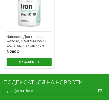
Nutricost, Для женщин,
железо, с витамином C,
фолатом и витамином
B12, 65 мг, 180 капсул
3 200
₽
В корзину
ПОДПИСАТЬСЯ НА НОВОСТИ