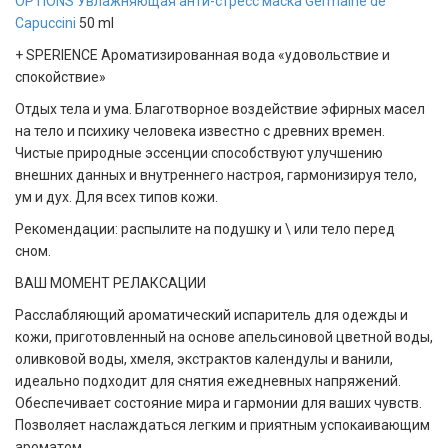
OPTIONS Увлажняющая анти-стресс маска Germaine de
Capuccini
50 ml
+ SPERIENCE Ароматизированная вода «удовольствие и
спокойствие»
Отдых тела и ума. Благотворное воздействие эфирных масел
на тело и психику человека известно с древних времен.
Чистые природные эссенции способствуют улучшению
внешних данных и внутреннего настроя, гармонизируя тело,
ум и дух. Для всех типов кожи.
Рекомендации: распылите на подушку и \ или тело перед
сном.
ВАШ МОМЕНТ РЕЛАКСАЦИИ
Расслабляющий ароматический испаритель для одежды и
кожи, приготовленный на основе апельсиновой цветной воды,
оливковой воды, хмеля, экстрактов календулы и ванили,
идеально подходит для снятия ежедневных напряжений.
Обеспечивает состояние мира и гармонии для ваших чувств.
Позволяет наслаждаться легким и приятным успокаивающим
ароматом.