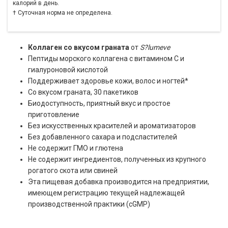
калорий в день.
† Суточная норма не определена.
Коллаген со вкусом граната
от
S?lumeve
Пептиды морского коллагена с витамином C и
гиалуроновой кислотой
Поддерживает здоровье кожи, волос и ногтей*
Со вкусом граната, 30 пакетиков
Биодоступность, приятный вкус и простое
приготовление
Без искусственных красителей и ароматизаторов
Без добавленного сахара и подсластителей
Не содержит ГМО и глютена
Не содержит ингредиентов, полученных из крупного
рогатого скота или свиней
Эта пищевая добавка производится на предприятии,
имеющем регистрацию текущей надлежащей
производственной практики (cGMP)