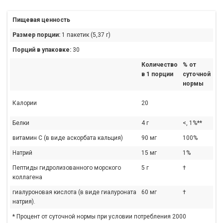
Пищевая ценность
Размер порции:
1 пакетик (5,37 г)
Порций в упаковке:
30
Количество
% от
в 1 порции
суточной
нормы
Калории
20
Белки
4 г
<, 1%**
витамин C (в виде аскорбата кальция)
90 мг
100%
Натрий
15 мг
1%
Пептиды гидролизованного морского
5 г
†
коллагена
гиалуроновая кислота (в виде гиалуроната
60 мг
†
натрия).
* Процент от суточной нормы при условии потребления 2000