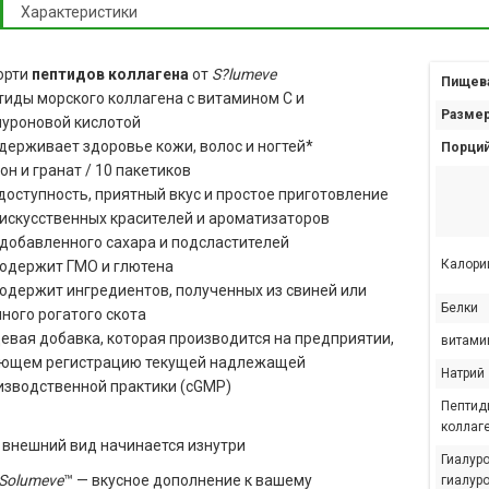
Характеристики
орти
пептидов коллагена
от
S?lumeve
Пищева
тиды морского коллагена с витамином C и
Размер
луроновой кислотой
держивает здоровье кожи, волос и ногтей*
Порций
н и гранат / 10 пакетиков
доступность, приятный вкус и простое приготовление
 искусственных красителей и ароматизаторов
 добавленного сахара и подсластителей
Калори
содержит ГМО и глютена
содержит ингредиентов, полученных из свиней или
Белки
ного рогатого скота
евая добавка, которая производится на предприятии,
витамин
ющем регистрацию текущей надлежащей
Натрий
изводственной практики (cGMP)
Пептид
коллаг
внешний вид начинается изнутри
Гиалуро
Solumeve
™ — вкусное дополнение к вашему
гиалуро