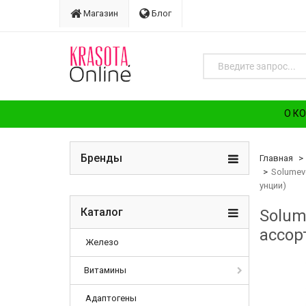
Магазин
Блог
О К
Бренды
Главная
Solumeve
унции)
Каталог
Solum
ассор
Железо
Витамины
Адаптогены