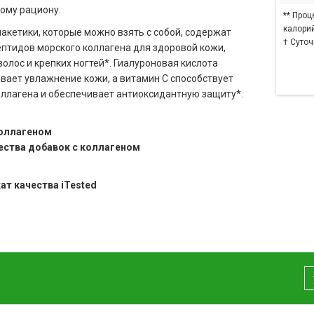
ому рациону.
** Проц
калорий
акетики, которые можно взять с собой, содержат
† Суто
ептидов морского коллагена для здоровой кожи,
олос и крепких ногтей*. Гиалуроновая кислота
ает увлажнение кожи, а витамин С способствует
оллагена и обеспечивает антиоксидантную защиту*.
коллагеном
ства добавок с коллагеном
ат качества iTested