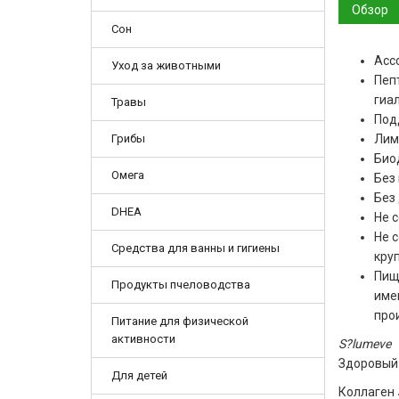
Обзор
Сон
Асс
Уход за животными
Пеп
гиа
Травы
Под
Грибы
Лимо
Био
Омега
Без
Без
DHEA
Не 
Не 
Средства для ванны и гигиены
круп
Пищ
Продукты пчеловодства
име
про
Питание для физической
активности
S?lumeve
Здоровый 
Для детей
Коллаген