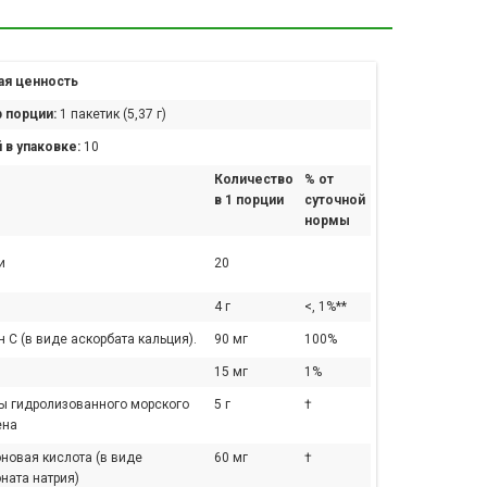
я ценность
 порции:
1 пакетик (5,37 г)
 в упаковке:
10
Количество
% от
в 1 порции
суточной
нормы
и
20
4 г
<, 1%**
 C (в виде аскорбата кальция).
90 мг
100%
15 мг
1%
ы гидролизованного морского
5 г
†
ена
новая кислота (в виде
60 мг
†
ната натрия)