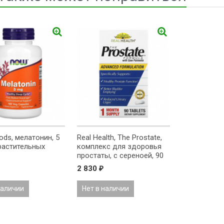
ds, мелатонин, 5
Real Health, The Prostate,
 растительных
комплекс для здоровья
простаты, с сереноей, 90
таблеток
2 830
₽
наличии
Нет в наличии