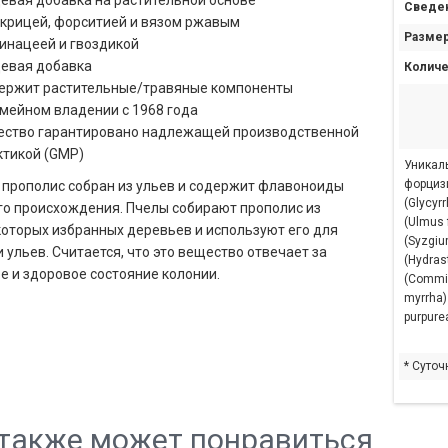
евая добавка на растительной основе
Сведен
акрицей, форситией и вязом ржавым
Размер
хинацеей и гвоздикой
евая добавка
Количе
ержит растительные/травяные компоненты
емейном владении с 1968 года
ество гарантировано надлежащей производственной
ктикой (GMP)
Уникаль
форцизи
прополис собран из ульев и содержит флавоноиды
(Glycyr
о происхождения. Пчелы собирают прополис из
(Ulmus 
оторых избранных деревьев и используют его для
(Syzgiu
 ульев. Считается, что это вещество отвечает за
(Hydras
е и здоровое состояние колонии.
(Commi
myrrha)
purpure
* Суточ
также может понравиться