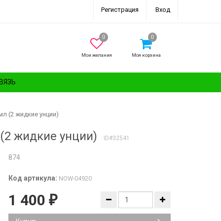
Регистрация
Вход
Мои желания
Моя корзина
ВЯЗЬ
л (2 жидкие унции)
(2 жидкие унции)
ID#32541
874
Код артикула:
NOW-04920
1 400
₽