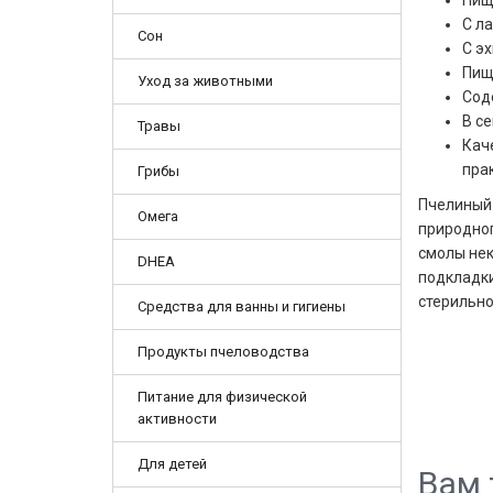
Пищ
С л
Сон
С э
Пищ
Уход за животными
Сод
В с
Травы
Кач
пра
Грибы
Пчелиный 
Омега
природног
смолы нек
DHEA
подкладки
стерильно
Средства для ванны и гигиены
Продукты пчеловодства
Питание для физической
активности
Для детей
Вам 