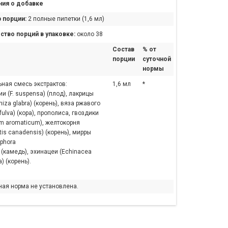
ия о добавке
 порции:
2 полные пипетки (1,6 мл)
ство порций в упаковке:
около 38
Состав
% от
порции
суточной
нормы
ная смесь экстрактов:
1,6 мл
*
и (F. suspensa) (плод), лакрицы
rhiza glabra) (корень), вяза ржавого
fulva) (кора), прополиса, гвоздики
m aromaticum), желтокорня
tis canadensis) (корень), мирры
phora
 (камедь), эхинацеи (Echinacea
a) (корень).
ная норма не установлена.