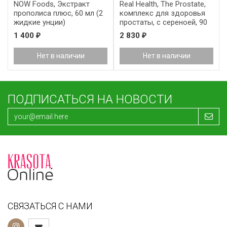
NOW Foods, Экстракт
Real Health, The Prostate,
прополиса плюс, 60 мл (2
комплекс для здоровья
жидкие унции)
простаты, с сереноей, 90
таблеток
1 400
2 830
₽
₽
Нет в наличии
Нет в наличии
ПОДПИСАТЬСЯ НА НОВОСТИ
СВЯЗАТЬСЯ С НАМИ