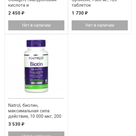
кислота и
таблеток
хондроитинсульфат, 60
2 450
1 730
₽
₽
вегетарианских капсул
Нет в наличии
Нет в наличии
Natrol, биотин,
максимальная сила
действия, 10 000 мкг, 200
таблеток
3 530
₽