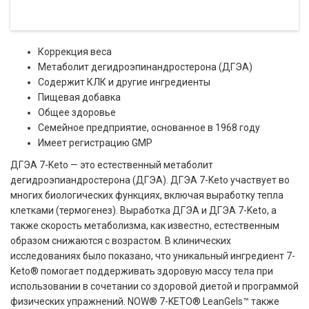
Коррекция веса
Метаболит дегидроэпинандростерона (ДГЭА)
Содержит КЛК и другие ингредиенты
Пищевая добавка
Общее здоровье
Семейное предприятие, основанное в 1968 году
Имеет регистрацию GMP
ДГЭА 7-Keto — это естественный метаболит
дегидроэпиандростерона (ДГЭА). ДГЭА 7-Keto участвует во
многих биологических функциях, включая выработку тепла
клетками (термогенез). Выработка ДГЭА и ДГЭА 7-Keto, а
также скорость метаболизма, как известно, естественным
образом снижаются с возрастом. В клинических
исследованиях было показано, что уникальный ингредиент
7-
Keto
® помогает поддерживать здоровую массу тела при
использовании в сочетании со здоровой диетой и программой
физических упражнений.
NOW® 7-KETO® LeanGels™ также