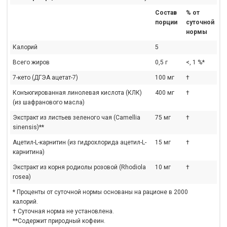
Состав
% от
порции
суточной
нормы
Калорий
5
Всего жиров
0,5 г
<, 1 %*
7-кето (ДГЭА ацетат-7)
100 мг
†
Конъюгированная линолевая кислота (КЛК)
400 мг
†
(из шафранового масла)
Экстракт из листьев зеленого чая (Camellia
75 мг
†
sinensis)**
Ацетил-L-карнитин (из гидрохлорида ацетил-L-
15 мг
†
карнитина)
Экстракт из корня родиолы розовой (Rhodiola
10 мг
†
rosea)
* Проценты от суточной нормы основаны на рационе в 2000
калорий.
† Суточная норма не установлена.
**Содержит природный кофеин.