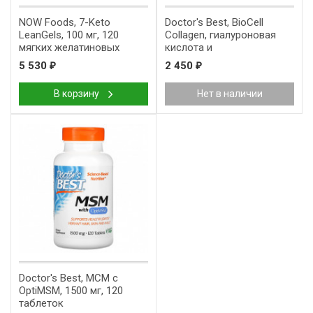
NOW Foods, 7-Keto
Doctor's Best, BioCell
LeanGels, 100 мг, 120
Collagen, гиалуроновая
мягких желатиновых
кислота и
капсул
хондроитинсульфат, 60
5 530
2 450
₽
₽
вегетарианских капсул
В корзину
Нет в наличии
Doctor's Best, МСМ с
OptiMSM, 1500 мг, 120
таблеток