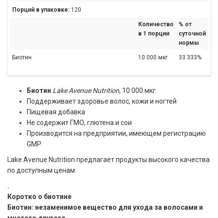
Порций в упаковке:
120
Количество
% от
в 1 порции
суточной
нормы
Биотин
10 000 мкг
33 333%
Биотин
Lake Avenue Nutrition
, 10 000 мкг
Поддерживает здоровье волос, кожи и ногтей
Пищевая добавка
Не содержит ГМО, глютена и сои
Производится на предприятии, имеющем регистрацию
GMP
Lake Avenue Nutrition предлагает продукты высокого качества
по доступным ценам.
.
Коротко о биотине
Биотин: незаменимое вещество для ухода за волосами и
многого другого