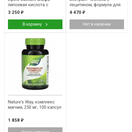
липоевая кислота с
лецитином, формула для
биотином, 300 мг, 60
снижения уровня
3 250
4 470
₽
₽
таблеток
холестерина 104, 300
капсул
В корзину
Нет в наличии
Nature's Way, комплекс
магния, 250 мг, 100 капсул
1 858
₽
Нет в наличии