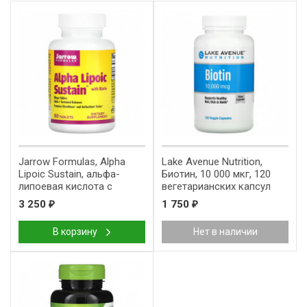
Jarrow Formulas, Alpha
Lake Avenue Nutrition,
Lipoic Sustain, альфа-
Биотин, 10 000 мкг, 120
липоевая кислота с
вегетарианских капсул
биотином, 300 мг, 60
3 250
1 750
₽
₽
таблеток
В корзину
Нет в наличии