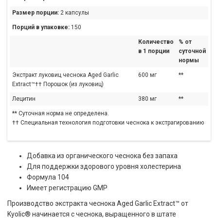
Размер порции:
2 капсулы
Порций в упаковке:
150
Количество
% от
в 1 порции
суточной
нормы
Экстракт луковиц чеснока Aged Garlic
600 мг
**
Extract™†† Порошок (из луковиц)
Лецитин
380 мг
**
** Суточная норма не определена.
†† Специальная технология подготовки чеснока к экстрагированию
Добавка из органического чеснока без запаха
Для поддержки здорового уровня холестерина
Формула 104
Имеет регистрацию GMP
Производство экстракта чеснока Aged Garlic Extract
™
от
Kyolic
®
начинается с чеснока, выращенного в штате