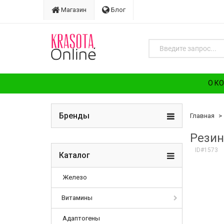
Магазин
Блог
О К
Бренды
Главная
Резин
ID#1573
Каталог
Железо
Витамины
Адаптогены