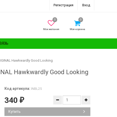
Регистрация
Вход
Мои желания
Моя корзина
ВЯЗЬ
RIGINAL Hawkwardly Good Looking
GINAL Hawkwardly Good Looking
Код артикула:
INBL25
340
₽
Купить