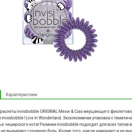
Характеристики
раслеты invisibobble ORIGINAL Meow & Ciao мерцающего фиолетов
 invisibobble I Live in Wonderland. Эксклюзивная упаковка с темати
е чеширского кота! Резинки invisibobble подходят для всех типов
 не вызывают головную боль. Кроме того, они не намокают и не вы