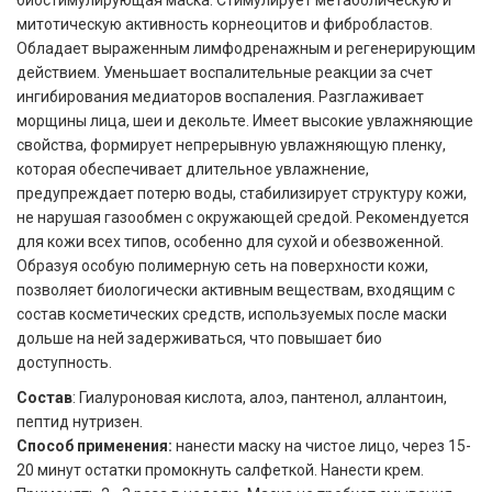
биостимулирующая маска. Стимулирует метаболическую и
митотическую активность корнеоцитов и фибробластов.
Обладает выраженным лимфодренажным и регенерирующим
действием. Уменьшает воспалительные реакции за счет
ингибирования медиаторов воспаления. Разглаживает
морщины лица, шеи и декольте. Имеет высокие увлажняющие
свойства, формирует непрерывную увлажняющую пленку,
которая обеспечивает длительное увлажнение,
предупреждает потерю воды, стабилизирует структуру кожи,
не нарушая газообмен с окружающей средой. Рекомендуется
для кожи всех типов, особенно для сухой и обезвоженной.
Образуя особую полимерную сеть на поверхности кожи,
позволяет биологически активным веществам, входящим с
состав косметических средств, используемых после маски
дольше на ней задерживаться, что повышает био
доступность.
Состав
: Гиалуроновая кислота, алоэ, пантенол, аллантоин,
пептид нутризен.
Способ применения:
нанести маску на чистое лицо, через 15-
20 минут остатки промокнуть салфеткой. Нанести крем.