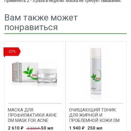
Применять 2 - 3 раза в неделю. Маска не требует смывания.
Вам также может
понравиться
-22%
МАСКА ДЛЯ
ОЧИЩАЮЩИЙ ТОНИК
ПРОФИЛАКТИКИ АКНЕ
ДЛЯ ЖИРНОЙ И
DM MASK FOR ACNE
ПРОБЛЕМНОЙ КОЖИ DM
PREVENTION ONmacabim
CLEANSING TONIC FOR
2 610
50 мл
1 940
250 мл
3 330
₽
₽
₽