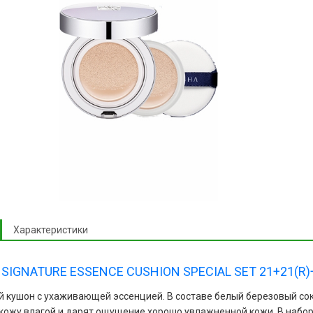
Характеристики
SIGNATURE ESSENCE CUSHION SPECIAL SET 21+21(R)
 кушон с ухаживающей эссенцией. В составе белый березовый сок
кожу влагой и дарят ощущение хорошо увлажненной кожи. В набор