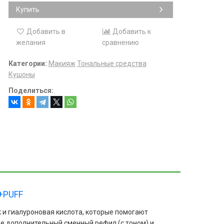
Купить
Добавить в
Добавить к
желания
сравнению
Категории:
Макияж
Тональные средства
Кушоны
Поделиться:
+PUFF
 и гиалуроновая кислота, которые помогают
е дополнительный сменный рефил (с тоном) и