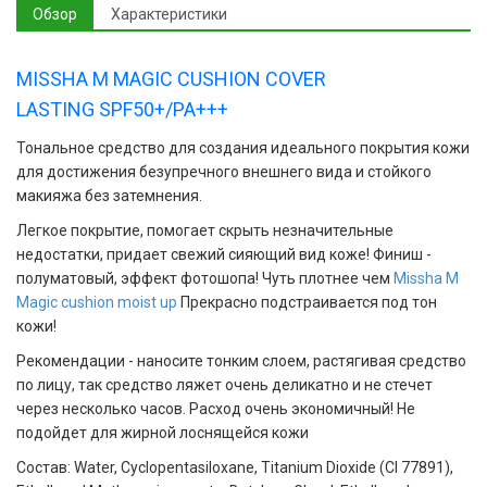
Обзор
Характеристики
MISSHA M MAGIC CUSHION COVER
LASTING SPF50+/PA+++
Тональное средство для создания идеального покрытия кожи
для достижения безупречного внешнего вида и стойкого
макияжа без затемнения.
Легкое покрытие, помогает скрыть незначительные
недостатки, придает свежий сияющий вид коже! Финиш -
полуматовый, эффект фотошопа! Чуть плотнее чем
Missha M
Magic cushion moist up
Прекрасно подстраивается под тон
кожи!
Рекомендации - наносите тонким слоем, растягивая средство
по лицу, так средство ляжет очень деликатно и не стечет
через несколько часов. Расход очень экономичный! Не
подойдет для жирной лоснящейся кожи
Состав: Water, Cyclopentasiloxane, Titanium Dioxide (CI 77891),