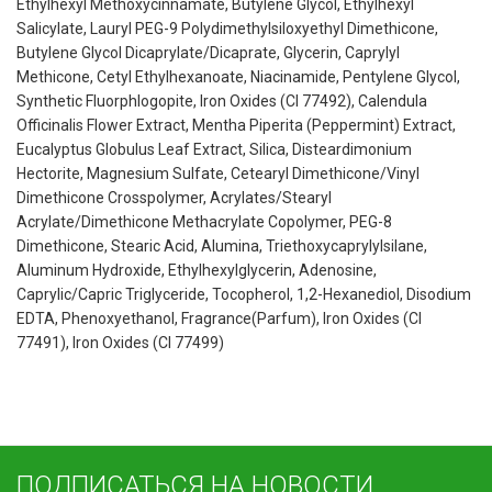
Ethylhexyl Methoxycinnamate, Butylene Glycol, Ethylhexyl
Salicylate, Lauryl PEG-9 Polydimethylsiloxyethyl Dimethicone,
Butylene Glycol Dicaprylate/Dicaprate, Glycerin, Caprylyl
Methicone, Cetyl Ethylhexanoate, Niacinamide, Pentylene Glycol,
Synthetic Fluorphlogopite, Iron Oxides (CI 77492), Calendula
Officinalis Flower Extract, Mentha Piperita (Peppermint) Extract,
Eucalyptus Globulus Leaf Extract, Silica, Disteardimonium
Hectorite, Magnesium Sulfate, Cetearyl Dimethicone/Vinyl
Dimethicone Crosspolymer, Acrylates/Stearyl
Acrylate/Dimethicone Methacrylate Copolymer, PEG-8
Dimethicone, Stearic Acid, Alumina, Triethoxycaprylylsilane,
Aluminum Hydroxide, Ethylhexylglycerin, Adenosine,
Caprylic/Capric Triglyceride, Tocopherol, 1,2-Hexanediol, Disodium
EDTA, Phenoxyethanol, Fragrance(Parfum), Iron Oxides (CI
77491), Iron Oxides (CI 77499)
ПОДПИСАТЬСЯ НА НОВОСТИ