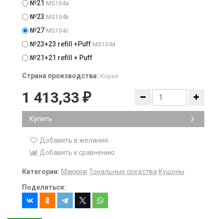
№21
MS104a
№23
MS104b
№27
MS104c
№23+23 refill +Puff
MS104d
№21+21 refill + Puff
Страна производства:
Корея
1 413,33
₽
Купить
Добавить в желания
Добавить к сравнению
Категории:
Макияж
Тональные средства
Кушоны
Поделиться: