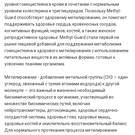
уровня гомоцистеина в крови в сочетании с нормальным
уровнем холестерина и триглицеридов. Поскольку Methyl-
Guard способствует здоровому метилированию, он помогает
поддерживать здоровье сердца, кровеносных сосудов,
когнитивных функций, нервов, костей, а также женское
репродуктивное здоровье. Methyl-Guard стала первой на
рынке пищевой добавкой для поддержания метаболизма
гомоцистеина и здорового метилирования с использованием
питательных веществ в их активных формах, готовых к
усвоению тканями организма.
Метилирование - добавление метильной группы (CH3 — один
углерод, связанный с тремя атомами водорода) к другой
молекуле — это важный и жизненно необходимый
биохимический процесс в организме, участвующий во
множестве биохимических путей, включая
нейротрансмиттеры, детоксикацию, здоровье сердечно-
сосудистой системы, здоровье глаз, здоровье мышц,
здоровье костей и окислительно-восстановительный баланс.
Для нормального протекания процесса метилирования