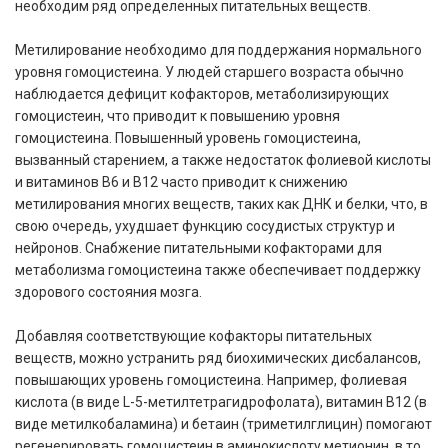
необходим ряд определенных питательных веществ.
Метилирование необходимо для поддержания нормального
уровня гомоцистеина. У людей старшего возраста обычно
наблюдается дефицит кофакторов, метаболизирующих
гомоцистеин, что приводит к повышению уровня
гомоцистеина. Повышенный уровень гомоцистеина,
вызванный старением, а также недостаток фолиевой кислоты
и витаминов B6 и B12 часто приводит к снижению
метилирования многих веществ, таких как ДНК и белки, что, в
свою очередь, ухудшает функцию сосудистых структур и
нейронов. Снабжение питательными кофакторами для
метаболизма гомоцистеина также обеспечивает поддержку
здорового состояния мозга.
Добавляя соответствующие кофакторы питательных
веществ, можно устранить ряд биохимических дисбалансов,
повышающих уровень гомоцистеина. Например, фолиевая
кислота (в виде L-5-метилтетрагидрофолата), витамин B12 (в
виде метилкобаламина) и бетаин (триметилглицин) помогают
регенерировать гомоцистеин в аминокислоту метионин, в то