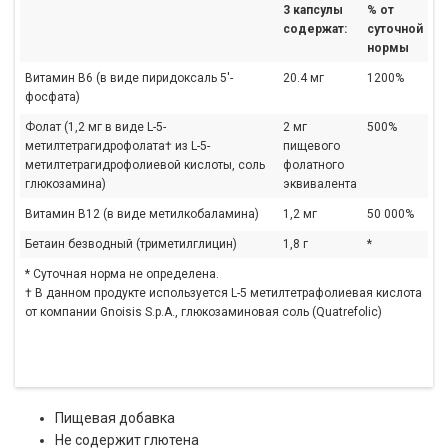
3 капсулы
% от
содержат:
суточной
нормы
Витамин B6 (в виде пиридоксаль 5'-
20.4 мг
1200%
фосфата)
Фолат (1,2 мг в виде L-5-
2 мг
500%
метилтетрагидрофолата† из L-5-
пищевого
метилтетрагидрофолиевой кислоты, соль
фолатного
глюкозамина)
эквивалента
Витамин В12 (в виде метилкобаламина)
1,2 мг
50 000%
Бетаин безводный (триметилглицин)
1,8 г
*
* Суточная норма не определена.
† В данном продукте используется L-5 метилтетрафолиевая кислота
от компании Gnoisis S.p.A., глюкозаминовая соль (Quatrefolic)
Пищевая добавка
Не содержит глютена