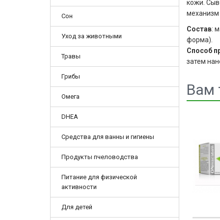
кожи. Сыв
механизм 
Сон
Состав
: 
Уход за животными
форма).
Способ п
Травы
затем нан
Грибы
Вам 
Омега
DHEA
Средства для ванны и гигиены
Продукты пчеловодства
Питание для физической
активности
Для детей