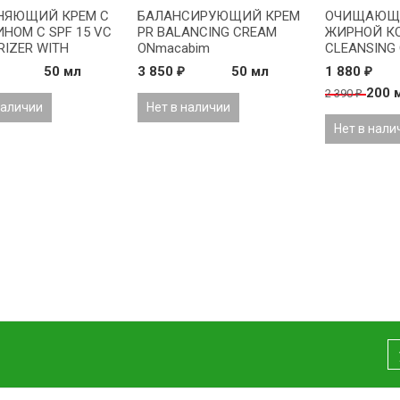
НЯЮЩИЙ КРЕМ С
БАЛАНСИРУЮЩИЙ КРЕМ
ОЧИЩАЮЩИ
НОМ C SPF 15 VC
PR BALANCING CREAM
ЖИРНОЙ К
RIZER WITH
ONmacabim
CLEANSING 
 C SPF 15
SKIN ONmac
50 мл
3 850
50 мл
1 880
₽
₽
bim
200 
2 390
₽
наличии
Нет в наличии
Нет в нали