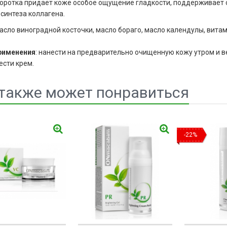
оротка придает коже особое ощущение гладкости, поддерживает 
синтеза коллагена.
масло виноградной косточки, масло бораго, масло календулы, вита
рименения
: нанести на предварительно очищенную кожу утром и в
ести крем.
также может понравиться
-22%