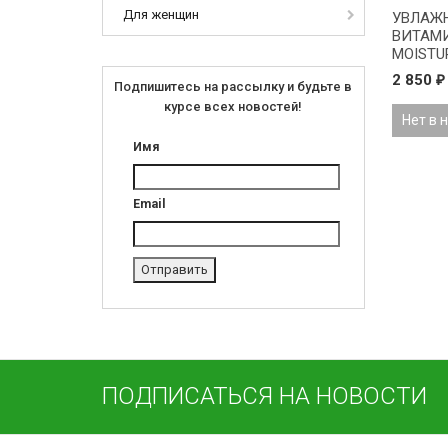
Для женщин
УВЛАЖ
ВИТАМИ
MOISTU
VITAMIN
2 850
₽
Подпишитесь на рассылку и будьте в
ONmaca
курсе всех новостей!
Нет в 
Имя
Email
ПОДПИСАТЬСЯ НА НОВОСТИ