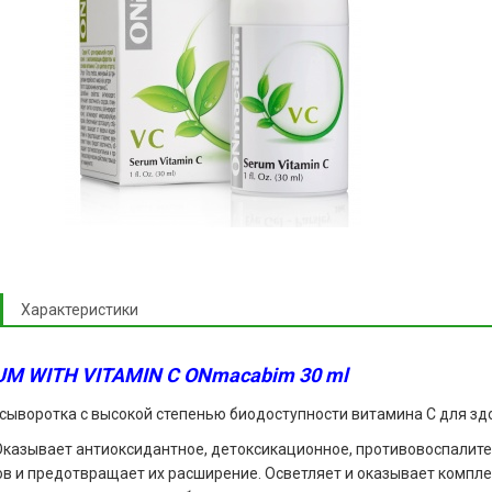
Характеристики
UM WITH VITAMIN C ONmacabim 30 ml
сыворотка с высокой степенью биодоступности витамина С для здо
 Оказывает антиоксидантное, детоксикационное, противовоспалите
в и предотвращает их расширение. Осветляет и оказывает компл