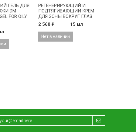
Й ГЕЛЬ ДЛЯ
РЕГЕНЕРИРУЮЩИЙ И
ОЖИ DM
ПОДТЯГИВАЮЩИЙ КРЕМ
GEL FOR OILY
ДЛЯ ЗОНЫ ВОКРУГ ГЛАЗ
abim
COFFEBEEN Neutrazen
2 560
15 мл
₽
REGENERATING AND
мл
FIRMING CREAM FOR THE
Нет в наличии
EYE ZONE CAFFEBEEN
ONmacabim
чии