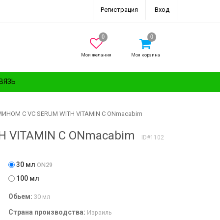
Регистрация
Вход
Мои желания
Моя корзина
ВЯЗЬ
ИНОМ C VC SERUM WITH VITAMIN C ONmacabim
 VITAMIN C ONmacabim
ID#1102
30 мл
ON29
100 мл
Обьем:
30 мл
Страна производства:
Израиль