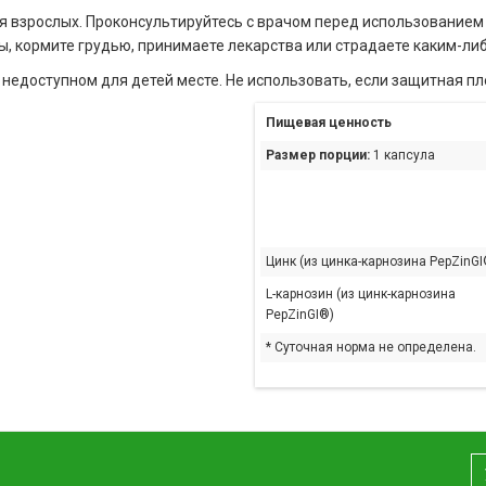
я взрослых. Проконсультируйтесь с врачом перед использованием э
, кормите грудью, принимаете лекарства или страдаете каким-ли
 недоступном для детей месте. Не использовать, если защитная п
Пищевая ценность
Размер порции:
1 капсула
Цинк (из цинка-карнозина PepZinGI
L-карнозин (из цинк-карнозина
PepZinGI®)
* Суточная норма не определена.