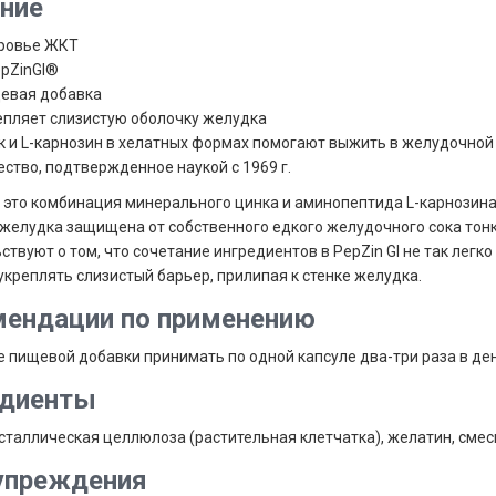
ние
ровье ЖКТ
epZinGI®
евая добавка
епляет слизистую оболочку желудка
к и L-карнозин в хелатных формах помогают выжить в желудочной
ство, подтвержденное наукой с 1969 г.
 - это комбинация минерального цинка и аминопептида L-карнозин
желудка защищена от собственного едкого желудочного сока тон
ствуют о том, что сочетание ингредиентов в PepZin GI не так лег
укреплять слизистый барьер, прилипая к стенке желудка.
ендации по применению
е пищевой добавки принимать по одной капсуле два-три раза в ден
едиенты
таллическая целлюлоза (растительная клетчатка), желатин, смесь
упреждения