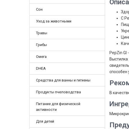
Описа
Сон
Здо
С P
Уход за животными
Пищ
Укр
Травы
Цин
Каче
Грибы
PepZin GI
Омега
Выстилка 
свидетель
DHEA
способен 
Средства для ванны и гигиены
Реком
Продукты пчеловодства
В качеств
Ингр
Питание для физической
активности
Микрокрис
Для детей
Пред