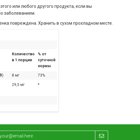
того или любого другого продукта, если вы
бо заболеванием.
ленка повреждена. Хранить в сухом прохладном месте.
Количество
% от
в 1 порции
суточной
нормы
®)
8 мг
73%
29,5 мг
*