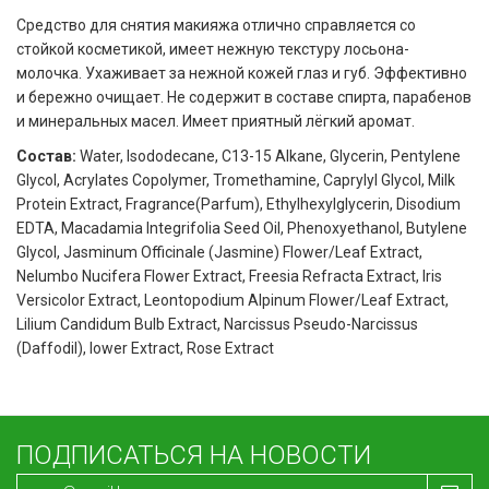
Средство для снятия макияжа отлично справляется со
стойкой косметикой, имеет нежную текстуру лосьона-
молочка. Ухаживает за нежной кожей глаз и губ. Эффективно
и бережно очищает. Не содержит в составе спирта, парабенов
и минеральных масел. Имеет приятный лёгкий аромат.
Состав:
Water, Isododecane, C13-15 Alkane, Glycerin, Pentylene
Glycol, Acrylates Copolymer, Tromethamine, Caprylyl Glycol, Milk
Protein Extract, Fragrance(Parfum), Ethylhexylglycerin, Disodium
EDTA, Macadamia Integrifolia Seed Oil, Phenoxyethanol, Butylene
Glycol, Jasminum Officinale (Jasmine) Flower/Leaf Extract,
Nelumbo Nucifera Flower Extract, Freesia Refracta Extract, Iris
Versicolor Extract, Leontopodium Alpinum Flower/Leaf Extract,
Lilium Candidum Bulb Extract, Narcissus Pseudo-Narcissus
(Daffodil), lower Extract, Rose Extract
ПОДПИСАТЬСЯ НА НОВОСТИ