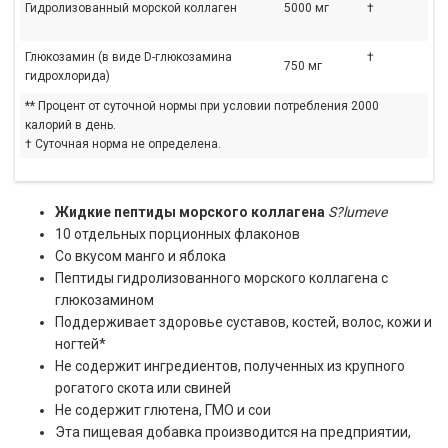
Гидролизованный морской коллаген
5000 мг
†
Глюкозамин (в виде D-глюкозамина
†
750 мг
гидрохлорида)
** Процент от суточной нормы при условии потребления 2000
калорий в день.
† Суточная норма не определена.
Жидкие пептиды морского коллагена
S?lumeve
10 отдельных порционных флаконов
Со вкусом манго и яблока
Пептиды гидролизованного морского коллагена с
глюкозамином
Поддерживает здоровье суставов, костей, волос, кожи и
ногтей*
Не содержит ингредиентов, полученных из крупного
рогатого скота или свиней
Не содержит глютена, ГМО и сои
Эта пищевая добавка производится на предприятии,