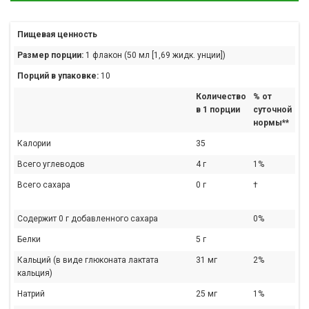
Пищевая ценность
Размер порции:
1 флакон (50 мл [1,69 жидк. унции])
Порций в упаковке:
10
Количество
% от
в 1 порции
суточной
нормы**
Калории
35
Всего углеводов
4 г
1%
Всего сахара
0 г
†
Содержит 0 г добавленного сахара
0%
Белки
5 г
Кальций (в виде глюконата лактата
31 мг
2%
кальция)
Натрий
25 мг
1%