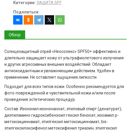
Категории:
ЗАЩИТА SPF
Поделиться:
Обзор
Солнцезащитный спрей «Неосолекс» SPF50+ эффективно и
длительно защищает кожу от ультрафиолетового излучения
и других агрессивных внешних воздействий. Обладает
антиоксидантным и увлажняющим действием. Удобен в
применении. Не оставляет ощущения липкости.
Подходит для всех типов кожи. Особенно рекомендуется для
фото-поврежденной и чувствительной кожи и/или после
проведения эстетических процедур.
Состав: Изононил изононаноат, этиловый спирт (денатурат),
диэтиламино гидроксибензоил гексил бензоат, изоамил p-
метоксициннамат, этилгексил метоксициннамат, bis-
этилгексилоксифенол метоксифенил триазин, этилгексил