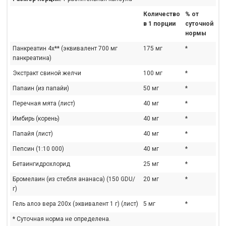
Количество
% от
в 1 порции
суточной
нормы
Панкреатин 4x** (эквивалент 700 мг
175 мг
*
панкреатина)
Экстракт свиной желчи
100 мг
*
Папаин (из папайи)
50 мг
*
Перечная мята (лист)
40 мг
*
Имбирь (корень)
40 мг
*
Папайя (лист)
40 мг
*
Пепсин (1:10 000)
40 мг
*
Бетаингидрохлорид
25 мг
*
Бромелаин (из стебля ананаса) (150 GDU/
20 мг
*
г)
Гель алоэ вера 200x (эквивалент 1 г) (лист)
5 мг
*
* Суточная норма не определена.