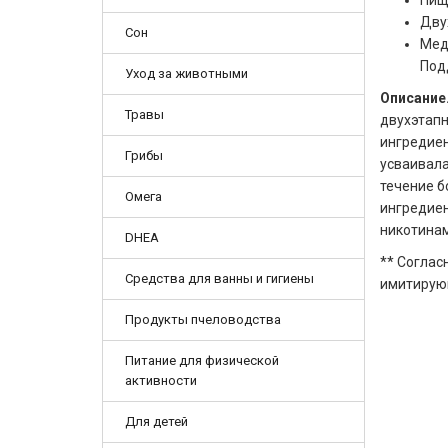
Пищ
Дву
Сон
Мед
Под
Уход за животными
Описание
Травы
двухэтап
ингредиен
Грибы
усваивала
течение б
Омега
ингредиен
никотинам
DHEA
** Соглас
Средства для ванны и гигиены
имитирую
Продукты пчеловодства
Питание для физической
активности
Для детей