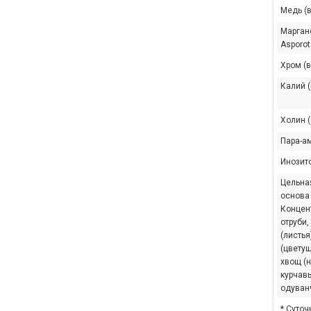
Медь (в
Марган
Asporot
Хром (в
Калий (
Холин (
Пара-а
Инозит
Цельна
основа
Концен
отруби,
(листья
(цветущ
хвощ (
курчавы
одуванч
* Суточ