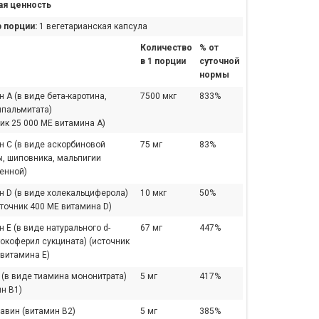
я ценность
 порции:
1 вегетарианская капсула
Количество
% от
в 1 порции
суточной
нормы
 A (в виде бета-каротина,
7500 мкг
833%
лпальмитата)
ик 25 000 МЕ витамина A)
н С (в виде аскорбиновой
75 мг
83%
ы, шиповника, мальпигии
енной)
н D (в виде холекальциферола)
10 мкг
50%
сточник 400 МЕ витамина D)
 E (в виде натурального d-
67 мг
447%
окоферил сукцината) (источник
 витамина E)
 (в виде тиамина мононитрата)
5 мг
417%
н B1)
авин (витамин B2)
5 мг
385%