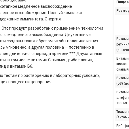
евая добавка
Пищева
хэтапное медленное высвобождение
Размер
ленное высвобождение. Полный комплекс.
держание иммунитета. Энергия
.
Этот продукт разработан с применением технологии
ного медленного высвобождения. Двухэтапные
Витамин
ты созданы таким образом, чтобы половина из них
ретини
сь мгновенно, а другая половина — постепенно в
(источн
олее длительного периода времени.*** Двухэтапные
Витами
ты, в том числе витамин C, тиамин, рибофлавин,
кислот
ид и витамин B6.
окаймл
но тестам по растворению в лабораторных условиях,
Витами
щих процесс пищеварения.
(D3) (и
Витамин
альфа т
100 МЕ
Тиамин
(витами
Рибофл