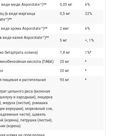
 виде меди Asporotate™)**
0,05 мг
6%
ец (в виде марганца
0,5 мг
22%
ate™)**
 виде хрома Asporotate™)**
2 мкг
6%
в виде калия Asporotate™)**
5 мг
<, 1%
из битартрата холина)
7,8 мг
1%*
минобензойная кислота (ПАБК)
25 мг
*
ол
20 мг
*
я пищевая и растительная
93 мг
*
трат цельного риса (включая
 шелуху и зародыши), люцерна
), жеруха (листья), ромашка
ие верхушки), морковный сок,
надземные части), щавель
й (корень), петрушка (листья),
ик (корень).
ная норма не определена.