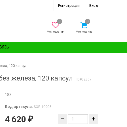
Регистрация
Вход
Мои желания
Моя корзина
ВЯЗЬ
елеза, 120 капсул
, без железа, 120 капсул
ID#32807
188
Код артикула:
SOR-10905
4 620
₽