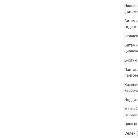
Ниацин
(витами
Витами
гидрох
Фолиев
Витами
цианок
Биотин
Пантоте
пантоте
Кальций
карбона
Йод (и
Магний 
оксида
Цинк (в
Селен 