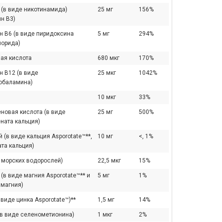
 (в виде никотинамида)
25 мг
156%
н В3)
н B6 (в виде пиридоксина
5 мг
294%
лорида)
ая кислота
680 мкг
170%
н B12 (в виде
25 мкг
1042%
обаламина)
10 мкг
33%
новая кислота (в виде
25 мг
500%
ната кальция)
 (в виде кальция Asporotate™**,
10 мг
<, 1%
та кальция)
з морских водорослей)
22,5 мкг
15%
(в виде магния Asporotate™** и
5 мг
1%
 магния)
 виде цинка Asporotate™)**
1,5 мг
14%
(в виде селенометионина)
1 мкг
2%