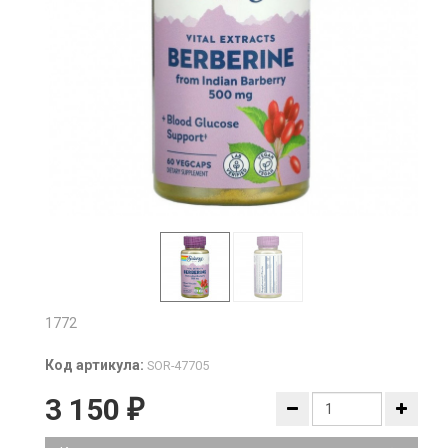
1772
Код артикула:
SOR-47705
3 150
₽