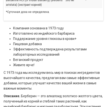
Berberine HCI (от Indian Barberry) (Berberis
500 мг
*
aristata) (экстракт корней)
*Суточная доза не определена.
Компания основана в 1973 году
Изготовлено из индийского барбариса
Поддержание уровня глюкозы в крови+
Пищевая добавка
Эффективность подтверждена результатами
лабораторных исследований
Веганский продукт
Живите ярче!
С 1973 года мы исследуем весь мир в поисках ингредиентов
высочайшего качества, предлагая вам самые эффективные
добавки, которые улучшат качество вашей жизни в самые
важные моменты.
Описание.
Берберин — это алкалоид золотисо-желтого цвета,
полученный из корней и стеблей таких растений, как
индийский барбарис и магония падуболистная. Эти растения,