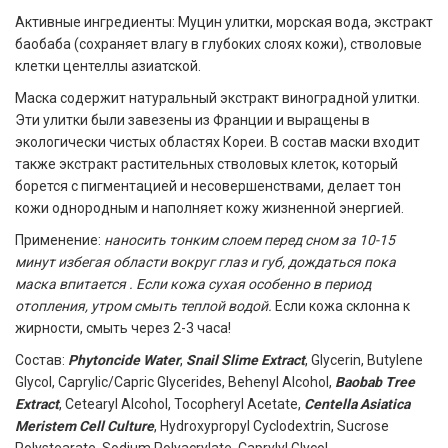
Активные ингредиенты: Муцин улитки, морская вода, экстракт
баобаба (сохраняет влагу в глубоких слоях кожи), стволовые
клетки центеллы азиатской.
Маска содержит натуральный экстракт виноградной улитки.
Эти улитки были завезены из Франции и выращены в
экологически чистых областях Кореи. В состав маски входит
также экстракт растительных стволовых клеток, который
борется с пигментацией и несовершенствами, делает тон
кожи однородным и наполняет кожу жизненной энергией.
Применение:
наносить тонким слоем перед сном за 10-15
минут избегая области вокруг глаз и губ, дождаться пока
маска впитается . Если кожа сухая особенно в период
отопления, утром смыть теплой водой.
Если кожа склонна к
жирности, смыть через 2-3 часа!
Состав:
Phytoncide Water
,
Snail Slime Extract
, Glycerin, Butylene
Glycol, Caprylic/Capric Glycerides, Behenyl Alcohol,
Baobab Tree
Extract
, Cetearyl Alcohol, Tocopheryl Acetate,
Centella Asiatica
Meristem Cell Culture
, Hydroxypropyl Cyclodextrin, Sucrose