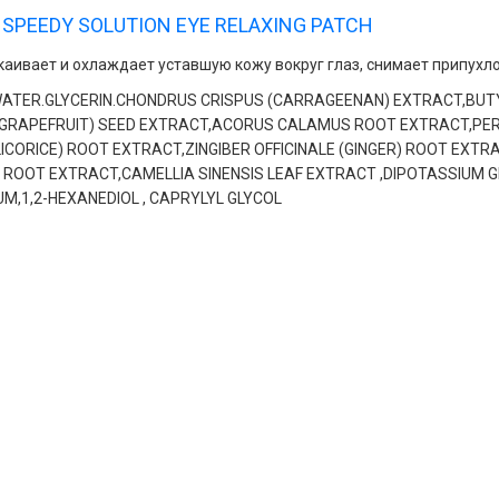
 SPEEDY SOLUTION EYE RELAXING PATCH
каивает и охлаждает уставшую кожу вокруг глаз, снимает припухл
ATER.GLYCERIN.CHONDRUS CRISPUS (CARRAGEENAN) EXTRACT,BUTY
(GRAPEFRUIT) SEED EXTRACT,ACORUS CALAMUS ROOT EXTRACT,PER
ICORICE) ROOT EXTRACT,ZINGIBER OFFICINALE (GINGER) ROOT EXTR
 ROOT EXTRACT,CAMELLIA SINENSIS LEAF EXTRACT ,DIPOTASSIUM
UM,1,2-HEXANEDIOL , CAPRYLYL GLYCOL