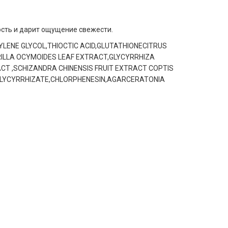
ость и дарит ощущение свежести.
LENE GLYCOL,THIOCTIC ACID,GLUTATHIONECITRUS
ILLA OCYMOIDES LEAF EXTRACT,GLYCYRRHIZA
ACT ,SCHIZANDRA CHINENSIS FRUIT EXTRACT COPTIS
 GLYCYRRHIZATE,CHLORPHENESIN,AGARCERATONIA