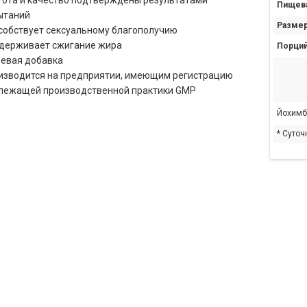
тота и качество подтверждены результатами
Пищева
ытаний
Размер
собствует сексуальному благополучию
держивает сжигание жира
Порций
евая добавка
изводится на предприятии, имеющим регистрацию
лежащей производственной практики GMP
Йохимб
* Суточ