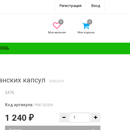
Регистрация
Вход
Мои желания
Моя корзина
ВЯЗЬ
ианских капсул
ID#32641
2476
Код артикула:
PMF-02039
1 240
₽