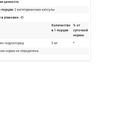
я ценность
 порции:
2 вегетарианские капсулы
 в упаковке:
45
Количество
% от
в 1 порции
суточной
нормы
ин гидрохлорид
5 мг
*
ная норма не определена.