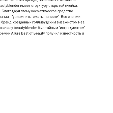
есть 15-летия бренда, позволяет с лёгкостью
utyblender имеет структуру открытой ячейки,
. Благодаря этому косметическое средство
ания - "увлажнить. сжать. нанести". Все спонжи
ий бренд, созданный голливудским визажистом Реа
Поначалу beautyblender был тайным "ингредиентом"
мии Allure Best of Beauty получил известность и