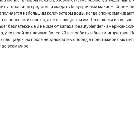
utyblender в новом нежно-розовом оттенке bubble, выпущенный в ч
ить тональное средство и создать безупречный макияж. Cпонж bea
аполняется небольшим количеством воды, когда спонж смачивают
на поверхности спонжа, а не поглощается им. Технология использов
nder безлатексные и не имеют запаха. beautyblender - американск
а, у которой за плечами более 20 лет работы в бьюти-индустрии. 
 площадок, но после неоднократных побед в престижной бьюти-пре
 во всем мире.