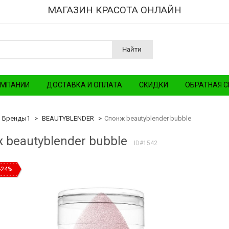
МАГАЗИН КРАСОТА ОНЛАЙН
Найти
ОМПАНИИ
ДОСТАВКА И ОПЛАТА
СКИДКИ
ОБРАТНАЯ С
Бренды1
BEAUTYBLENDER
Спонж beautyblender bubble
 beautyblender bubble
ID#1542
-24%