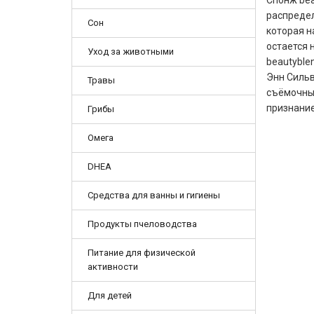
Спонж bea
распредел
Сон
которая н
остается 
Уход за животными
beautyble
Энн Сильв
Травы
съёмочных
признание
Грибы
Омега
DHEA
Средства для ванны и гигиены
Продукты пчеловодства
Питание для физической
активности
Для детей