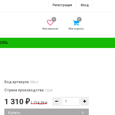
Регистрация
Вход
Мои желания
Моя корзина
ВЯЗЬ
Код артикула:
BBL6
Страна производства:
США
1 310
₽
1 714,29
₽
Купить