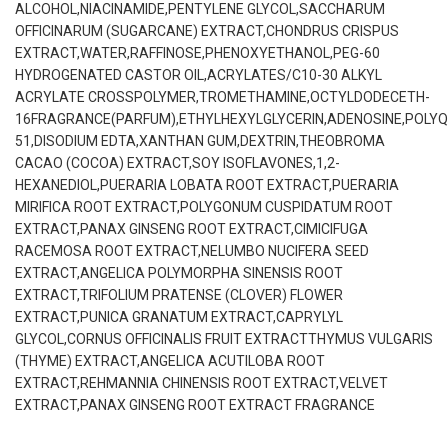
ALCOHOL,NIACINAMIDE,PENTYLENE GLYCOL,SACCHARUM
OFFICINARUM (SUGARCANE) EXTRACT,CHONDRUS CRISPUS
EXTRACT,WATER,RAFFINOSE,PHENOXYETHANOL,PEG-60
HYDROGENATED CASTOR OIL,ACRYLATES/C10-30 ALKYL
ACRYLATE CROSSPOLYMER,TROMETHAMINE,OCTYLDODECETH-
16FRAGRANCE(PARFUM),ETHYLHEXYLGLYCERIN,ADENOSINE,POLY
51,DISODIUM EDTA,XANTHAN GUM,DEXTRIN,THEOBROMA
CACAO (COCOA) EXTRACT,SOY ISOFLAVONES,1,2-
HEXANEDIOL,PUERARIA LOBATA ROOT EXTRACT,PUERARIA
MIRIFICA ROOT EXTRACT,POLYGONUM CUSPIDATUM ROOT
EXTRACT,PANAX GINSENG ROOT EXTRACT,CIMICIFUGA
RACEMOSA ROOT EXTRACT,NELUMBO NUCIFERA SEED
EXTRACT,ANGELICA POLYMORPHA SINENSIS ROOT
EXTRACT,TRIFOLIUM PRATENSE (CLOVER) FLOWER
EXTRACT,PUNICA GRANATUM EXTRACT,CAPRYLYL
GLYCOL,CORNUS OFFICINALIS FRUIT EXTRACTTHYMUS VULGARIS
(THYME) EXTRACT,ANGELICA ACUTILOBA ROOT
EXTRACT,REHMANNIA CHINENSIS ROOT EXTRACT,VELVET
EXTRACT,PANAX GINSENG ROOT EXTRACT FRAGRANCE