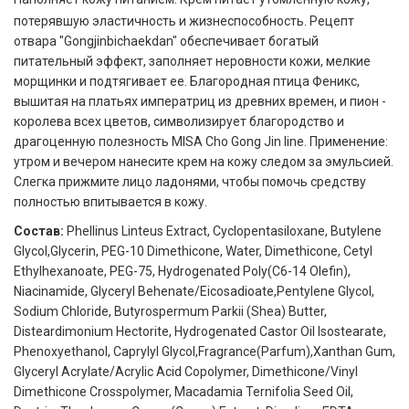
потерявшую эластичность и жизнеспособность. Рецепт
отвара "Gongjinbichaekdan" обеспечивает богатый
питательный эффект, заполняет неровности кожи, мелкие
морщинки и подтягивает ее. Благородная птица Феникс,
вышитая на платьях императриц из древних времен, и пион -
королева всех цветов, символизирует благородство и
драгоценную полезность MISA Cho Gong Jin line. Применение:
утром и вечером нанесите крем на кожу следом за эмульсией.
Слегка прижмите лицо ладонями, чтобы помочь средству
полностью впитывается в кожу.
Состав:
Phellinus Linteus Extract, Cyclopentasiloxane, Butylene
Glycol,Glycerin, PEG-10 Dimethicone, Water, Dimethicone, Cetyl
Ethylhexanoate, PEG-75, Hydrogenated Poly(C6-14 Olefin),
Niacinamide, Glyceryl Behenate/Eicosadioate,Pentylene Glycol,
Sodium Chloride, Butyrospermum Parkii (Shea) Butter,
Disteardimonium Hectorite, Hydrogenated Castor Oil Isostearate,
Phenoxyethanol, Caprylyl Glycol,Fragrance(Parfum),Xanthan Gum,
Glyceryl Acrylate/Acrylic Acid Copolymer, Dimethicone/Vinyl
Dimethicone Crosspolymer, Macadamia Ternifolia Seed Oil,