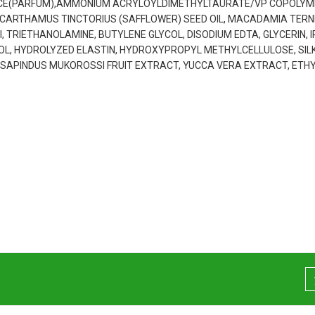
E(PARFUM),AMMONIUM ACRYLOYLDIMETHYLTAURATE/VP COPOLYME
CARTHAMUS TINCTORIUS (SAFFLOWER) SEED OIL, MACADAMIA TERNIFOL
, TRIETHANOLAMINE, BUTYLENE GLYCOL, DISODIUM EDTA, GLYCERIN, I
OL, HYDROLYZED ELASTIN, HYDROXYPROPYL METHYLCELLULOSE, SIL
 SAPINDUS MUKOROSSI FRUIT EXTRACT, YUCCA VERA EXTRACT, ETH