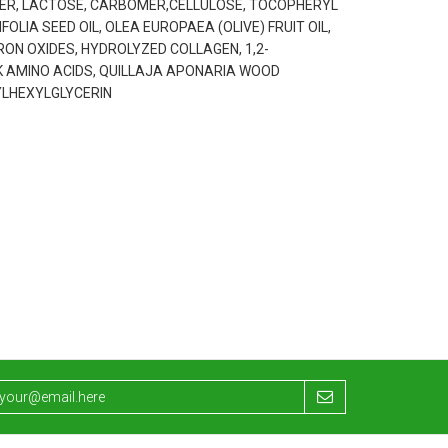
R, LACTOSE, CARBOMER,CELLULOSE, TOCOPHERYL
IA SEED OIL, OLEA EUROPAEA (OLIVE) FRUIT OIL,
RON OXIDES, HYDROLYZED COLLAGEN, 1,2-
K AMINO ACIDS, QUILLAJA APONARIA WOOD
YLHEXYLGLYCERIN