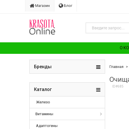
Магазин
Блог
О К
Бренды
Главная
Очища
ID#685
Каталог
Железо
Витамины
Адаптогены