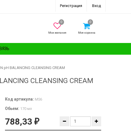
Регистрация
Вход
Мои желания
Моя корзина
ВЯЗЬ
IN pH BALANCING CLEANSING CREAM
ALANCING CLEANSING CREAM
Код артикула:
MS6
Обьем:
170 мл
788,33
₽