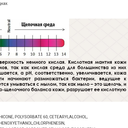
ках.
HICONE, POLYSORBATE 60, CETEARYLALCOHOL,
PHENOXYETHANOL,CHLORPHENESIN,