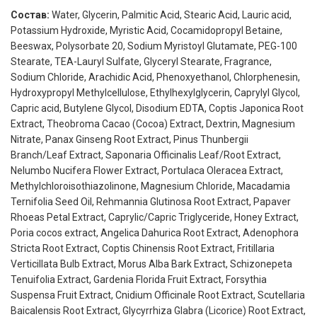
Состав:
Water, Glycerin, Palmitic Acid, Stearic Acid, Lauric acid,
Potassium Hydroxide, Myristic Acid, Cocamidopropyl Betaine,
Beeswax, Polysorbate 20, Sodium Myristoyl Glutamate, PEG-100
Stearate, TEA-Lauryl Sulfate, Glyceryl Stearate, Fragrance,
Sodium Chloride, Arachidic Acid, Phenoxyethanol, Chlorphenesin,
Hydroxypropyl Methylcellulose, Ethylhexylglycerin, Caprylyl Glycol,
Capric acid, Butylene Glycol, Disodium EDTA, Coptis Japonica Root
Extract, Theobroma Cacao (Cocoa) Extract, Dextrin, Magnesium
Nitrate, Panax Ginseng Root Extract, Pinus Thunbergii
Branch/Leaf Extract, Saponaria Officinalis Leaf/Root Extract,
Nelumbo Nucifera Flower Extract, Portulaca Oleracea Extract,
Methylchloroisothiazolinone, Magnesium Chloride, Macadamia
Ternifolia Seed Oil, Rehmannia Glutinosa Root Extract, Papaver
Rhoeas Petal Extract, Caprylic/Capric Triglyceride, Honey Extract,
Poria cocos extract, Angelica Dahurica Root Extract, Adenophora
Stricta Root Extract, Coptis Chinensis Root Extract, Fritillaria
Verticillata Bulb Extract, Morus Alba Bark Extract, Schizonepeta
Tenuifolia Extract, Gardenia Florida Fruit Extract, Forsythia
Suspensa Fruit Extract, Cnidium Officinale Root Extract, Scutellaria
Baicalensis Root Extract, Glycyrrhiza Glabra (Licorice) Root Extract,