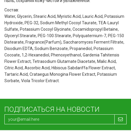
пыль, сохраняя кожу чистой и увлажненной.
Состав:
Water, Glycerin, Stearic Acid, Myristic Acid, Lauric Acid, Potassium
Hydroxide, PEG-32, Sodium Methyl Cocoyl Taurate, TEA-Lauryl
Sulfate, Potassium Cocoyl Glycinate, Cocamidopropyl Betaine,
Glyceryl Stearate, PEG-100 Stearate, Polyquaternium-7, PEG-150
Distearate, Fragrance(Parfum), Saccharomyces Ferment Filtrate,
Disodium EDTA, Sodium Benzoate, Propanediol, Potassium
Cocoate, 1,2-Hexanediol, Phenoxyethanol, Gardenia Tahitensis
Flower Extract, Tetrasodium Glutamate Diacetate, Malic Acid,
Citric Acid, Ascorbic Acid, Hibiscus Sabdariffa Flower Extract,
Tartaric Acid, Crataegus Monogina Flower Extract, Potassium
Sorbate, Viola Tricolor Extract.
ПОДПИСАТЬСЯ НА НОВОСТИ