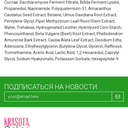
Состав: Saccharomyces Ferment Filtrate, Bifida Ferment Lysate,
Propanediol, Niacinamide, Polyquaternium-51, Amaranthus
Caudatus Seed Extract, Betaine, Ulmus Davidiana Root Extract,
Pentylene Glycol, Piper Methysticum Leaf/Root/Stem Extract,
Water, Trehalose, Hydrogenated Lecithin, Hydrolyzed Corn Starch,
Phenoxyethanol, Beta Vulgaris (Beet) Root Extract, Phellodendron
Amurense Bark Extract, Cassia Alata Leaf Extract, Disodium Edta,
Adenosine, Ethylhexylglycerin, Butylene Glycol, Glycerin, Raffinose,
Tromethamine, Acetic Acid, Lactic Acid, 1,2-Hexanediol, Caprylyl
Glycol, Sodium Hyaluronate, Potassium Sorbate, Hexapeptide-9.
ПОДПИСАТЬСЯ НА НОВОСТИ