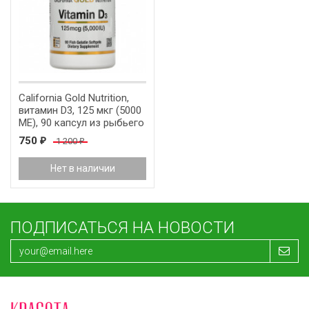
California Gold Nutrition,
витамин D3, 125 мкг (5000
МЕ), 90 капсул из рыбьего
желатина
750
1 200
₽
₽
Нет в наличии
ПОДПИСАТЬСЯ НА НОВОСТИ