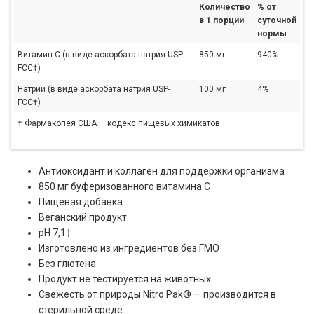
Количество
% от
в 1 порции
суточной
нормы
Витамин С (в виде аскорбата натрия USP-
850 мг
940%
FCC†)
Натрий (в виде аскорбата натрия USP-
100 мг
4%
FCC†)
† Фармакопея США — кодекс пищевых химикатов
Антиоксидант и коллаген для поддержки организма
850 мг буферизованного витамина C
Пищевая добавка
Веганский продукт
pH 7,1‡
Изготовлено из ингредиентов без ГМО
Без глютена
Продукт не тестируется на животных
Свежесть от природы Nitro Pak® — производится в
стерильной среде