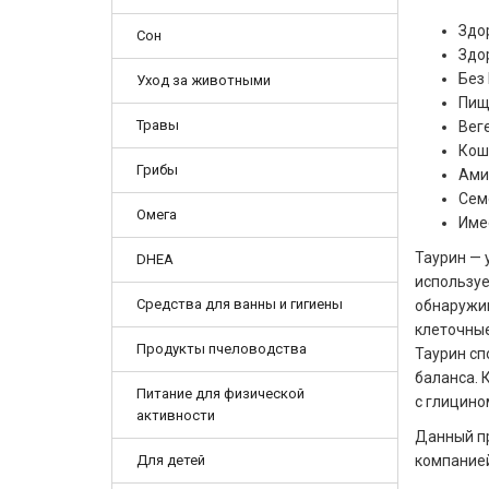
Здо
Сон
Здо
Без
Уход за животными
Пищ
Травы
Вег
Кош
Грибы
Ами
Сем
Омега
Име
Таурин — 
DHEA
используе
Средства для ванны и гигиены
обнаружив
клеточные
Продукты пчеловодства
Таурин сп
баланса. 
Питание для физической
с глицино
активности
Данный пр
Для детей
компанией