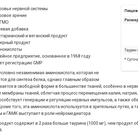
ровье нервной системы
Пищева
ровое зрение
Размер
 ГМО
евая добавка
етарианский и веганский продукт
ерный продукт
нокислоты
Таурин
ейное предприятие, основанное в 1968 году
* Суточ
ет регистрацию GMP
условно незаменимая аминокислота, которая не
тся для синтеза белка, однако главным образом
ается в свободной форме в большинстве тканей, особенно в нерв
 мембраны тканей, облегчая процесс перемещения калия, натрия, к
особствует генерации и регуляции нервных импульсов, а также о
Кроме того, эта аминокислота используется в зрительных путях, а 
м и ГАМК выступает в роли нейромедиатора.
одукт содержит в 2 раза больше таурина (1000 мг), чем продукт о
.