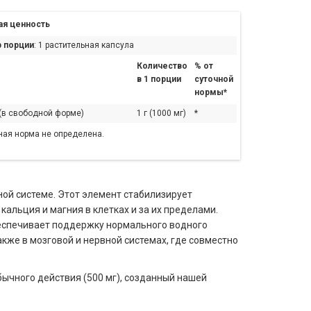
я ценность
 порции
: 1 растительная капсула
Количество
% от
в 1 порции
суточной
нормы*
 (в свободной форме)
1 г (1000 мг)
*
ная норма не определена.
ной системе. Этот элемент стабилизирует
альция и магния в клетках и за их пределами.
беспечивает поддержку нормального водного
также в мозговой и нервной системах, где совместно
бычного действия (500 мг), созданный нашей