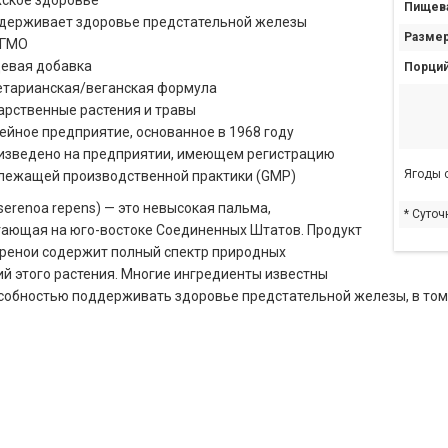
ское здоровье
Пищева
держивает здоровье предстательной железы
Размер
 ГМО
евая добавка
Порций
етарианская/веганская формула
арственные растения и травы
ейное предприятие, основанное в 1968 году
изведено на предприятии, имеющем регистрацию
Ягоды с
лежащей производственной практики (GMP)
serenoa repens) — это невысокая пальма,
* Суточ
ающая на юго-востоке Соединенных Штатов. Продукт
еренои содержит полный спектр природных
й этого растения. Многие ингредиенты известны
собностью поддерживать здоровье предстательной железы, в том