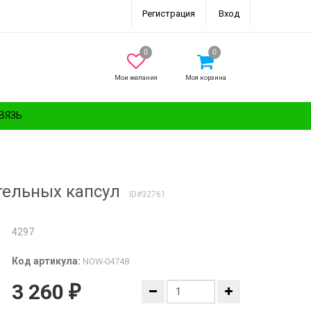
Регистрация
Вход
Мои желания
Моя корзина
ВЯЗЬ
ительных капсул
ID#32761
4297
Код артикула:
NOW-04748
3 260
₽