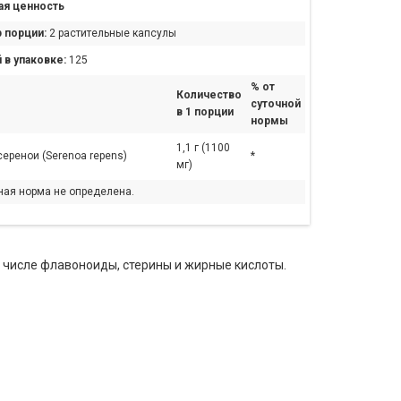
я ценность
 порции:
2 растительные капсулы
 в упаковке:
125
% от
Количество
суточной
в 1 порции
нормы
1,1 г (1100
еренои (Serenoa repens)
*
мг)
ная норма не определена.
 числе флавоноиды, стерины и жирные кислоты.