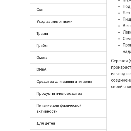
Муж
Под
Сон
Без
Пищ
Уход за животными
Вег
Лек
Травы
Сем
Про
Грибы
над
Омега
Сереноя (
произраст
DHEA
из ягод с
соединени
Средства для ванны и гигиены
своей спо
Продукты пчеловодства
Питание для физической
активности
Для детей