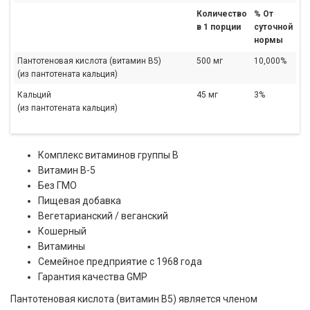
Количество
% От
в 1 порции
суточной
нормы
Пантотеновая кислота (витамин B5)
500 мг
10,000%
(из пантотената кальция)
Кальций
45 мг
3%
(из пантотената кальция)
Комплекс витаминов группы B
Витамин B-5
Без ГМО
Пищевая добавка
Вегетарианский / веганский
Кошерный
Витамины
Семейное предприятие с 1968 года
Гарантия качества GMP
Пантотеновая кислота (витамин B5) является членом