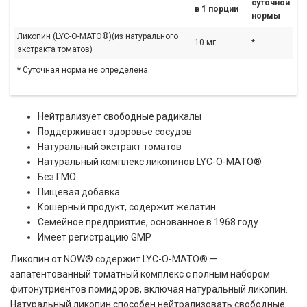
суточной
в 1 порции
нормы
Ликопин
(LYC-O-MATO
®
)
(из натурального
10 мг
*
экстракта томатов)
* Суточная норма не определена.
Нейтрализует свободные радикалы
Поддерживает здоровье сосудов
Натуральный экстракт томатов
Натуральный комплекс ликопинов LYC-O-MATO®
Без ГМО
Пищевая добавка
Кошерный продукт, содержит желатин
Семейное предприятие, основанное в 1968 году
Имеет регистрацию GMP
Ликопин от NOW® содержит LYC-O-MATO® —
запатентованный томатный комплекс с полным набором
фитонутриентов помидоров, включая натуральный ликопин.
Натуральный ликопин способен нейтрализовать свободные