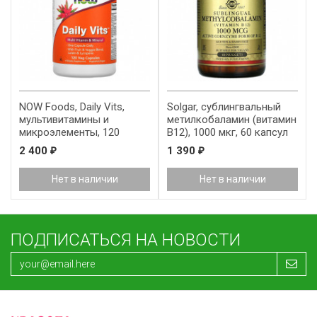
NOW Foods, Daily Vits,
Solgar, сублингвальный
мультивитамины и
метилкобаламин (витамин
микроэлементы, 120
B12), 1000 мкг, 60 капсул
вегетарианских капсул
2 400
1 390
₽
₽
Нет в наличии
Нет в наличии
ПОДПИСАТЬСЯ НА НОВОСТИ