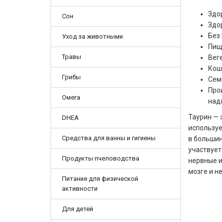
Здо
Сон
Здо
Без
Уход за животными
Пищ
Травы
Вег
Кош
Грибы
Сем
Про
Омега
над
Таурин — 
DHEA
используе
Средства для ванны и гигиены
в большин
участвует
Продукты пчеловодства
нервные и
мозге и н
Питание для физической
активности
Для детей