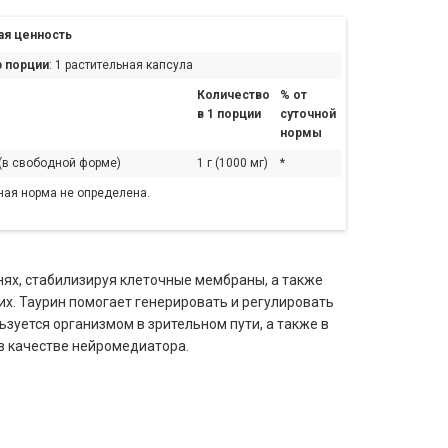
я ценность
 порции
: 1 растительная капсула
Количество
% от
в 1 порции
суточной
нормы
 (в свободной форме)
1 г (1000 мг)
*
ная норма не определена.
нях, стабилизируя клеточные мембраны, а также
них. Таурин помогает генерировать и регулировать
зуется организмом в зрительном пути, а также в
 в качестве нейромедиатора.