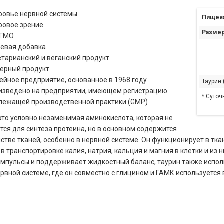
ровье нервной системы
Пищева
ровое зрение
Размер
 ГМО
евая добавка
етарианский и веганский продукт
ерный продукт
ейное предприятие, основанное в 1968 году
Таурин
изведено на предприятии, имеющем регистрацию
* Суточ
лежащей производственной практики (GMP)
это условно незаменимая аминокислота, которая не
тся для синтеза протеина, но в основном содержится
стве тканей, особенно в нервной системе. Он функционирует в тка
 в транспортировке калия, натрия, кальция и магния в клетки и из 
мпульсы и поддерживает жидкостный баланс, таурин также исполь
ервной системе, где он совместно с глицином и ГАМК используется