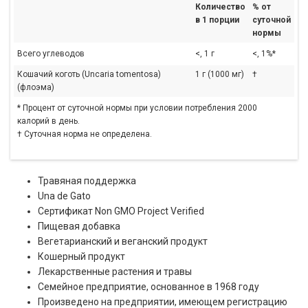
Количество
% от
в 1 порции
суточной
нормы
Всего углеводов
<, 1 г
<, 1%*
Кошачий коготь (Uncaria tomentosa)
1 г (1000 мг)
†
(флоэма)
* Процент от суточной нормы при условии потребления 2000
калорий в день.
† Суточная норма не определена.
Травяная поддержка
Una de Gato
Сертификат Non GMO Project Verified
Пищевая добавка
Вегетарианский и веганский продукт
Кошерный продукт
Лекарственные растения и травы
Семейное предприятие, основанное в 1968 году
Произведено на предприятии, имеющем регистрацию