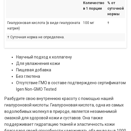
Количество
% от
в 1 порции
суточной
нормы
Гиалуроновая кислота (в виде гиалуроната
100 мг
†
натрия)
† Суточная норма не определена.
Научный подход к коллагену
Для увлажнения кожи
Пищевая добавка
Без глютена
Отсутствие ГМО в составе подтверждено сертификатом
Igen Non-GMO Tested
Разбудите свою внутреннюю красоту с помощью нашей
гиалуроновой кислоты. Гиалуроновая кислота, одна из самых
водолюбивых молекул в природе, является незаменимой
смазкой для здоровой кожи и суставов. Она также
поддерживает гидратацию тканей и эластичность кожи
благодаря своей способности удерживать объем воды в 1000