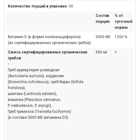
Количество порций в упаковке:
30
Состав
% от
порции
суточной
нормы
Витамин D (в форме холекальциферола)
5000 МЕ
1250 %
(из сертифицированных органических грибов)
Смесь сертифицированных органических
500 мг
†
грибов
-
Гриб аурикулярия уховидная
(Auricularia auricula), кордисим
(Bionectria ochroleuca), гриб-баран (Grifola
frondosa),
шиитаке (Lentinula edodes),
вешенка (Pleurotus ostreatus,
P. nebrodensis, P, eryngii),
Гриб тремелла (Tremella fuciformis)
(в составе 5000 МЕ витамина D3)