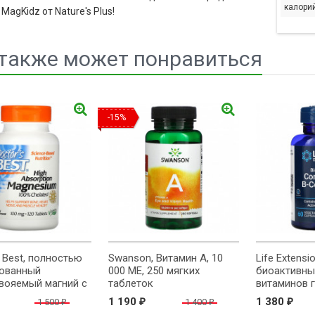
калорий
agKidz от Nature's Plus!
также может понравиться
Array
-15%
s Best, полностью
Swanson, Витамин A, 10
Life Extensi
рованный
000 МЕ, 250 мягких
биоактивны
вояемый магний с
таблеток
витаминов г
inerals, 100 мг, 120
вегетарианс
1 190
1 380
1 500
1 400
₽
₽
₽
₽
к