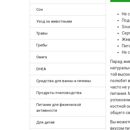
Сон
Не 
Под
Уход за животными
Sour
Сер
Травы
Жев
Грибы
Пит
Не 
Омега
Парад жив
натуральн
DHEA
той высок
полюбят в
Средства для ванны и гигиены
часто не 
Продукты пчеловодства
питания. 
успокоени
Питание для физической
костной с
активности
общего са
Вы может
Для детей
вкусом пи