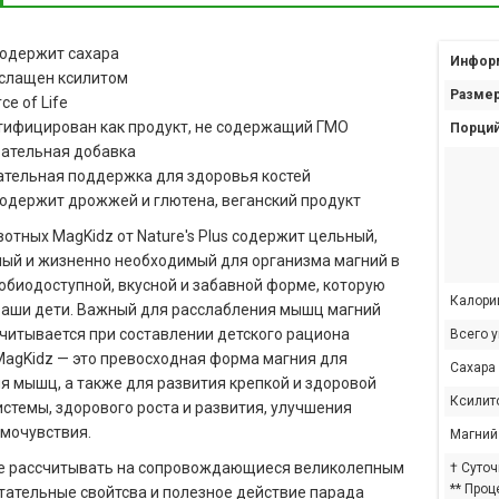
содержит сахара
Информ
слащен ксилитом
Размер
ce of Life
тифицирован как продукт, не содержащий ГМО
Порций
ательная добавка
ательная поддержка для здоровья костей
содержит дрожжей и глютена, веганский продукт
отных MagKidz от Nature's Plus содержит цельный,
ый и жизненно необходимый для организма магний в
обиодоступной, вкусной и забавной форме, которую
Калори
аши дети. Важный для расслабления мышц магний
учитывается при составлении детского рациона
Всего 
MagKidz — это превосходная форма магния для
Сахара
я мышц, а также для развития крепкой и здоровой
Ксилит
истемы, здорового роста и развития, улучшения
мочувствия.
Магний 
е рассчитывать на сопровождающиеся великолепным
† Суто
** Проц
тательные свойтсва и полезное действие парада