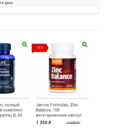
 в день.
-16%
on, полный
Jarrow Formulas, Zinc
й комплекс
Balance, 100
руппы B, 60
вегетарианских капсул
ких капсул
1 350
1 600
₽
₽