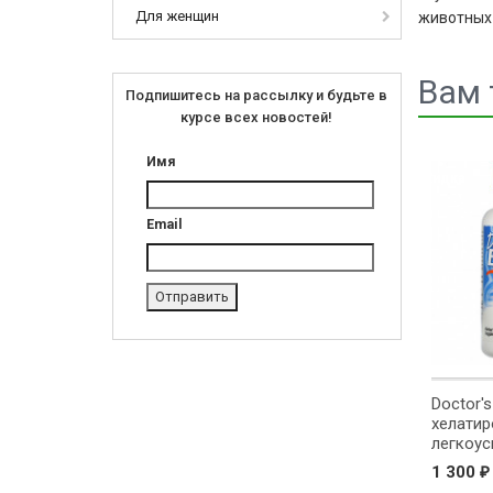
Для женщин
животных M
Вам 
Подпишитесь на рассылку и будьте в
курсе всех новостей!
Имя
Скидка
Email
Doctor'
хелати
легкоус
Albion M
1 300
₽
таблето