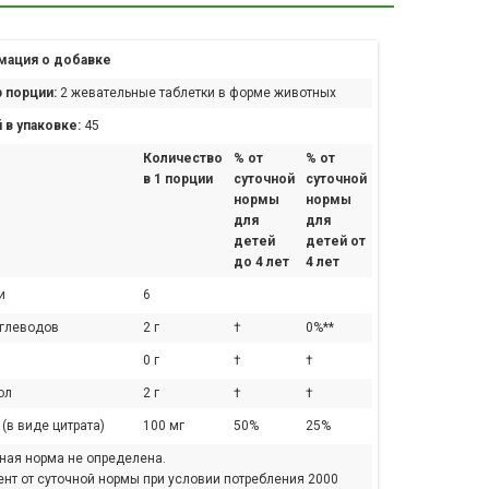
ация о добавке
 порции:
2 жевательные таблетки в форме животных
 в упаковке:
45
Количество
% от
% от
в 1 порции
суточной
суточной
нормы
нормы
для
для
детей
детей от
до 4 лет
4 лет
и
6
углеводов
2 г
†
0%**
0 г
†
†
ол
2 г
†
†
(в виде цитрата)
100 мг
50%
25%
чная норма не определена.
ент от суточной нормы при условии потребления 2000