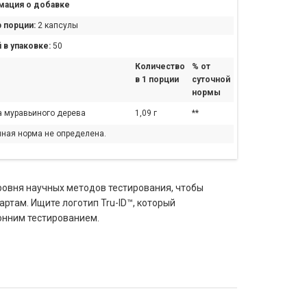
ация о добавке
 порции:
2 капсулы
 в упаковке:
50
Количество
% от
в 1 порции
суточной
нормы
 муравьиного дерева
1,09 г
**
чная норма не определена.
уровня научных методов тестирования, чтобы
там. Ищите логотип Tru-ID™, который
онним тестированием.