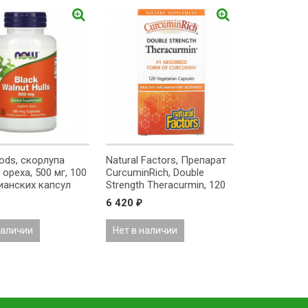
Array
ds, скорлупа
Natural Factors, Препарат
ореха, 500 мг, 100
CurcuminRich, Double
ианских капсул
Strength Theracurmin, 120
вегетарианских капсул
6 420
₽
наличии
Нет в наличии