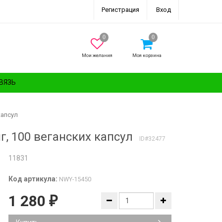
Регистрация
Вход
Мои желания
Моя корзина
ВЯЗЬ
капсул
г, 100 веганских капсул
ID#32477
11831
Код артикула:
NWY-15450
1 280
₽