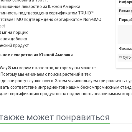
ания основана в 1969 г.
Информ
диционное лекарство из Южной Америки
Размер
линность подтверждена сертификатом TRU-ID™
утствие ГМО подтверждено сертификатом Non-GMO
Порций
ect
0 мг на порцию
евая добавка
анский продукт
Флоэма
нное лекарство из Южной Америки
** Суто
s Way® мы верим в качество, которому вы можете
 Поэтому мы начинаем с поиска растений в тех
 где они растут лучше всего. Затем мы используем три различных 
вать соответствие ингредиентов нашим бескомпромиссным стандар
ает сертификацию продуктов на подлинность независимым стор
также может понравиться