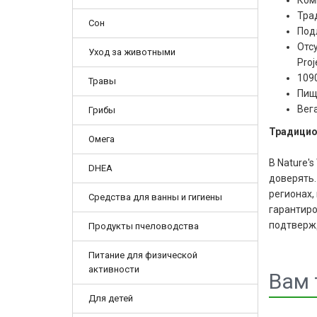
Комп
Тра
Сон
Под
Отс
Уход за животными
Proj
109
Травы
Пищ
Вег
Грибы
Традицио
Омега
В Nature'
DHEA
доверять.
регионах,
Средства для ванны и гигиены
гарантиро
подтвержд
Продукты пчеловодства
Питание для физической
активности
Вам 
Для детей