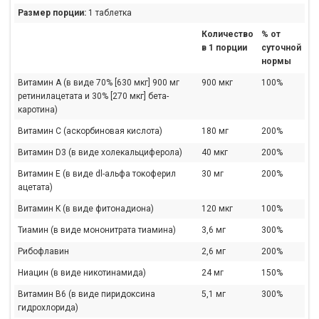
Размер порции:
1 таблетка
Количество
% от
в 1 порции
суточной
нормы
Витамин A (в виде 70% [630 мкг] 900 мг
900 мкг
100%
ретинилацетата и 30% [270 мкг] бета-
каротина)
Витамин C (аскорбиновая кислота)
180 мг
200%
Витамин D3 (в виде холекальциферола)
40 мкг
200%
Витамин E (в виде dl-альфа токоферил
30 мг
200%
ацетата)
Витамин K (в виде фитонадиона)
120 мкг
100%
Тиамин (в виде мононитрата тиамина)
3,6 мг
300%
Рибофлавин
2,6 мг
200%
Ниацин (в виде никотинамида)
24 мг
150%
Витамин B6 (в виде пиридоксина
5,1 мг
300%
гидрохлорида)