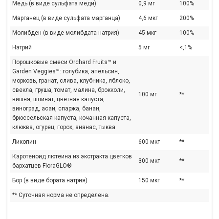
Медь (в виде сульфата меди)
0,9 мг
100%
Марганец (в виде сульфата марганца)
4,6 мкг
200%
Молибден (в виде молибдата натрия)
45 мкг
100%
Натрий
5 мг
<,1%
Порошковые смеси Orchard Fruits™ и
Garden Veggies™: голубика, апельсин,
морковь, гранат, слива, клубника, яблоко,
свекла, груша, томат, малина, брокколи,
100 мг
**
вишня, шпинат, цветная капуста,
виноград, асаи, спаржа, банан,
брюссельская капуста, кочанная капуста,
клюква, огурец, горох, ананас, тыква
Ликопин
600 мкг
**
Каротеноид лютеина из экстракта цветков
300 мкг
**
бархатцев FloraGLO®
Бор (в виде бората натрия)
150 мкг
**
** Суточная норма не определена.