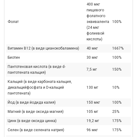
400 мкг
пищевого
фолатного
Фолат
эквивалента
100%
(24 мкг
фолиевой
кислоты)
Витамин B12 (в виде цианокобаламина)
40 мкг
1667%
Биотин
30 мкг
100%
Пантотеновая кислота (в виде d-
7,5 мг
150%
пантотената кальция)
Кальций (в виде карбоната кальция,
дикальцийфосфата и D-кальций
130 мг
10%
пантотената)
Йод (в виде йодида калия)
150 мкг
100%
Магний (в виде оксида магния)
105 мг
25%
Цинк (в виде оксида цинка)
19,2 мг
175%
Селен (в виде селената натрия)
96 мкг
175%