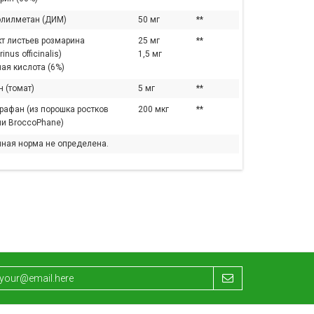
лилметан (ДИМ)
50 мг
**
кт листьев розмарина
25 мг
**
nus officinalis)
1,5 мг
ая кислота (6%)
 (томат)
5 мг
**
рафан (из порошка ростков
200 мкг
**
ли BroccoPhane)
чная норма не определена.