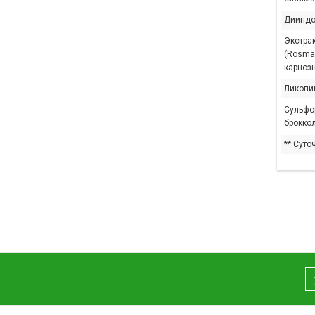
Дииндо
Экстра
(Rosmari
карнозн
Ликопин
Сульфо
брокко
** Суто