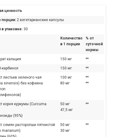
я ценность
 порции:
2 вегетарианские капсулы
 в упаковке:
30
Количество
% от
в 1 порции
суточной
нормы
рат кальция
150 мг
**
3-карбинол
150 мг
**
т листьев зеленого чая
100 мг
**
ia sinensis) без кофеина
80 мг
**
non
олифенолов)
кт корня куркумы (Curcuma
50 мг
**
47,5 мг
иноиды (95%)
кт семян расторопши пятнистой
50 мг
**
m marianum)
30 мг
рин (60%)