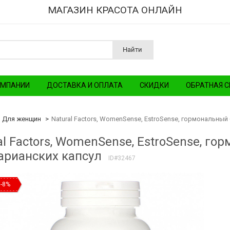
МАГАЗИН КРАСОТА ОНЛАЙН
Найти
ОМПАНИИ
ДОСТАВКА И ОПЛАТА
СКИДКИ
ОБРАТНАЯ С
Для женщин
Natural Factors, WomenSense, EstroSense, гормональный 
al Factors, WomenSense, EstroSense, го
арианских капсул
ID#32467
-8%