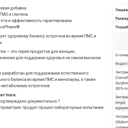
евая добавка
Пищева
 ГМО и глютена
Размер
тота и эффективность гарантированы
ccoPhane®
Порций
ует здоровому балансу эстрогена во время ПМС и
ы.
e — это серия продуктов для женщин,
D-глюка
аченная для поддержки здоровья на самом высоком
Индол-
Экстрак
e разработан для поддержания естественного
(Camell
ного баланса во время ПМС и менопаузы, а также
Sunphe
 метаболизма эстрогенов.
(80% п
т Isura:
Экстра
подтверждено документально ?
longa)
трометрия: продукт прошел лабораторные испытания
куркум
Экстра
(Silybu
силима