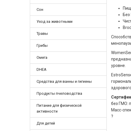
Пищ
Сон
Без
Чис
Уход за животными
Bro
Травы
Способств
менопауз
Грибы
WomenSens
Омега
предназн
уровне.
DHEA
EstroSens
гормональ
Средства для ванны и гигиены
здорового
Продукты пчеловодства
Сертифика
без ГМО: 
Питание для физической
Масс-спек
активности
?
Для детей