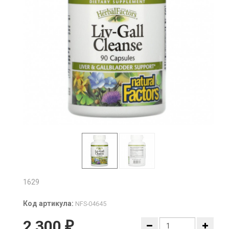
1629
Код артикула:
NFS-04645
2 300
₽