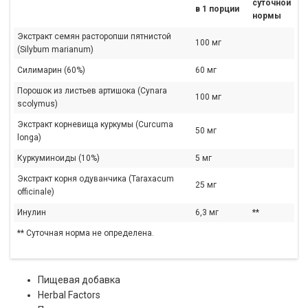
суточной
в 1 порции
нормы
Экстракт семян расторопши пятнистой
100 мг
(Silybum marianum)
Силимарин (60%)
60 мг
Порошок из листьев артишока (Cynara
100 мг
scolymus)
Экстракт корневища куркумы (Curcuma
50 мг
longa)
Куркуминоиды (10%)
5 мг
Экстракт корня одуванчика (Taraxacum
25 мг
officinale)
Инулин
6,3 мг
**
** Суточная норма не определена.
Пищевая добавка
Herbal Factors